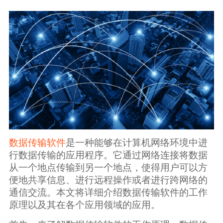
生态合作
数据同步
镭速FTP加速
关于镭速
内外网文件交换
帮助中心
数据迁移
数据协作
数据分发
数据传输软件
是一种能够在计算机网络环境中进
行数据传输的应用程序。它通过网络连接将数据
从一个地点传输到另一个地点，使得用户可以方
行业应用解决方案
便地共享信息、进行远程操作或者进行跨网络的
通信交流。本文将详细介绍数据传输软件的工作
政府机构
原理以及其在各个应用领域的应用。