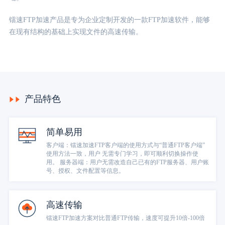
广告媒体
镭速FTP加速产品是专为企业定制开发的一款FTP加速软件，能够
金融行业
在现有结构的基础上实现文件的高速传输。
基因行业
汽车行业
产品特色
生产制造业
简单易用
客户端：镭速加速FTP客户端的使用方式与“普通FTP客户端”
IT互联网行业
使用方法一致，用户 无需专门学习，即可顺利切换操作使
用。 服务器端：用户无需改造自己已有的FTP服务器、用户账
号、授权、文件配置等信息。
影视制作业
高速传输
镭速FTP加速方案对比普通FTP传输，速度可提升10倍-100倍