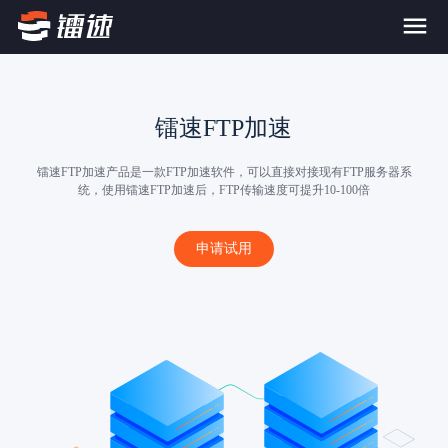
首页
镭速FTP加速
产品与服务
镭速FTP加速产品是一款FTP加速软件，可以直接对接现有FTP服务器系
统，使用镭速FTP加速后，FTP传输速度可提升10-100倍
大文件传输系统
解决方案
申请试用
跨网文件交换系统
价格
应用场景解决方案
超大文件传输
FTP替代升级
案例
海量小文件传输
SDK传输应用集成
新闻动态
跨国数据传输
镭速Proxy代理加速