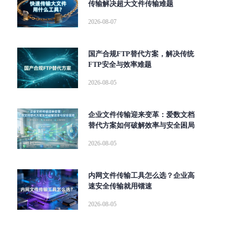
传输解决超大文件传输难题
2026-08-07
国产合规FTP替代方案，解决传统
FTP安全与效率难题
2026-08-05
企业文件传输迎来变革：爱数文档
替代方案如何破解效率与安全困局
2026-08-05
内网文件传输工具怎么选？企业高
速安全传输就用镭速
2026-08-05