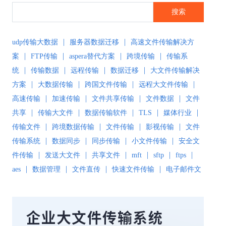
搜索
|
|
udp传输大数据
服务器数据迁移
高速文件传输解决方
|
|
|
|
案
FTP传输
aspera替代方案
跨境传输
传输系
|
|
|
|
统
传输数据
远程传输
数据迁移
大文件传输解决
|
|
|
|
方案
大数据传输
跨国文件传输
远程大文件传输
|
|
|
|
高速传输
加速传输
文件共享传输
文件数据
文件
|
|
|
|
|
共享
传输大文件
数据传输软件
TLS
媒体行业
|
|
|
|
传输文件
跨境数据传输
文件传输
影视传输
文件
|
|
|
|
传输系统
数据同步
同步传输
小文件传输
安全文
|
|
|
|
|
|
件传输
发送大文件
共享文件
mft
sftp
ftps
|
|
|
|
aes
数据管理
文件直传
快速文件传输
电子邮件文
|
|
|
件传输
传输解决方案
超大文件传输
文件传输软
|
|
|
|
件
文件同步
文件同步软件
大数据传输
文件传输
|
|
|
|
工具
文件传输协议
安全文件同步
高速文件传输
|
|
|
|
高速传输软件
传输软件
SD-WAN
极速传输
远程