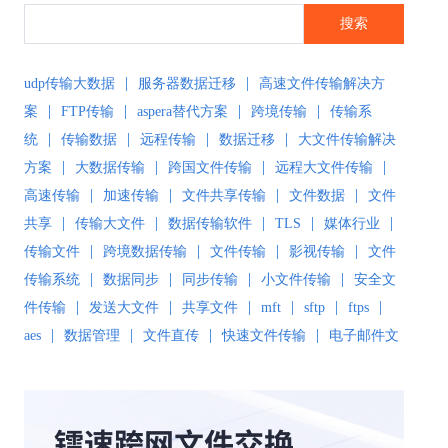
搜索
|
|
udp传输大数据
服务器数据迁移
高速文件传输解决方
|
|
|
|
案
FTP传输
aspera替代方案
跨境传输
传输系
|
|
|
|
统
传输数据
远程传输
数据迁移
大文件传输解决
|
|
|
|
方案
大数据传输
跨国文件传输
远程大文件传输
|
|
|
|
高速传输
加速传输
文件共享传输
文件数据
文件
|
|
|
|
|
共享
传输大文件
数据传输软件
TLS
媒体行业
|
|
|
|
传输文件
跨境数据传输
文件传输
影视传输
文件
|
|
|
|
传输系统
数据同步
同步传输
小文件传输
安全文
|
|
|
|
|
|
件传输
发送大文件
共享文件
mft
sftp
ftps
|
|
|
|
aes
数据管理
文件直传
快速文件传输
电子邮件文
|
|
|
件传输
传输解决方案
超大文件传输
文件传输软
|
|
|
|
件
文件同步
文件同步软件
大数据传输
文件传输
|
|
|
|
工具
文件传输协议
安全文件同步
高速文件传输
|
|
|
|
高速传输软件
传输软件
SD-WAN
极速传输
远程