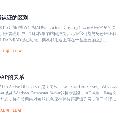
d域认证的区别
级目录访问协议）和AD域（Active Directory）认证都是常见的身
用于管理用户、组和权限的访问控制。尽管它们都与身份验证和
LDAP和AD域在功能、架构和用途上存在一些重要的区别。
能 1、LDAP LDAP是一种开放的标准协议，用于访问和维护分
AD域
LDAP
。它主要用于查询和修改目录中的数据，例如用户、组织、设备
AP不是一个完整的身份验证系统，而是一个协议，提供了对目录
 2、AD域 AD域是由微软开发的网络服务，用于管理和组织网络
提供了完整的身份验证和授权解决方案，支持用户、计算机、组
DAP的关系
理。AD域是基于LDAP协议的，但它扩展了LDAP的功能，并添
能来满足企业级需求。 二、架构 1、LDAP LDAP采用了
器架构，其中客户端通过LDAP协议与LDAP服务器进行通信。
 Server以及 Windows Datacenter Server的目录服务。AD域用一种结构
器存储了目录树形结构，包含了一系列条目，每个条目都有一个唯
方式，将有关网络对象的信息保存并按照逻辑分层，便于管理员
别名称）。LDAP协议使用轻量级的数据模型和简单的操作，使其
LDAP协议概念： LDAP（Lightweight
环境中进行目录访问的理想选择。 2、AD域 AD域的架构更为复
AD域
LDAP
 Access Protocol）是基于X.500标准的轻量级目录访问协议，在1993年
多主服务器架构，在一个域中可以有多个域控制器，每个域控制
s、Stevekille和WengyiYeong创建。LDAP是一个为查询、浏览和搜
目录数据。AD域的目录结构是基于树状结构的，由一些特殊的
据库，类似于文件目录一样，整体呈树状结构。LDAP是开放的
、组和计算机）组成，并且可以通过OU（组织单位）来组织和
t标准，支持跨平台的Internet协议，在业界中得到了广泛的认可，并且