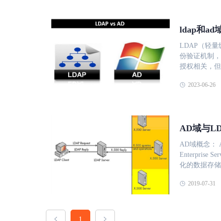
ldap和a
LDAP（轻量
份验证机制，
授权相关，但
一、定义和功
2023-06-26
布式目录服务
等信息。LD
服务的访问。
中的资源。它
AD域与L
织单位等的管
加了更多的特性和功
AD域概念： AD（Active Directory）是面向Windows Standard Server、Windows
客户端-服务
Enterprise
LDAP服务
化的数据存储
一的DN（区
和用户轻松查找和使用这些信息。 
成为在分布式
2019-07-31
Directory
杂。它采用了
被TimHowe
器存储一部分
索而优化的数
对象（如用户
Interne
1