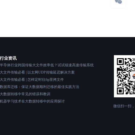
行业资讯
半导体行业跨国传输大文件效率低？试试镭速高速传输系统
大文件传输必看 | 以太网UDP传输延迟解决方案
大文件传输必看 | 怎样定时往ftp里拷文件
数据库迁移：保证大数据顺利迁移的最佳实践方法
大数据转移中常见的错误和教训
机器学习技术在大数据转移中的应用探讨
微信扫一扫