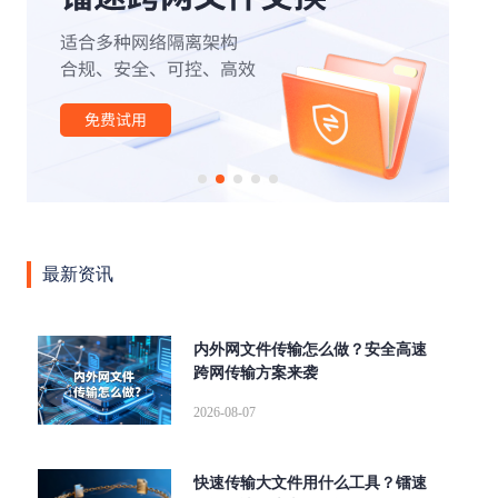
|
|
|
|
|
办公
外贸行业
文件管理
云计算
云存储
安全
|
|
|
|
|
传输
网络
高速缓存
SOCKS5
断点续传
|
|
|
|
aspera
高速传输协议
传输加密
高可用
跨国传
|
|
|
输
文件同步传输
高速数据传输
企业级文件传输软
|
|
|
|
|
件
大文件传输软件
tcp传输
传输协议
AD域
|
|
|
|
|
LDAP
数据传输
镭速传输
镭速云传
文件传输
|
|
|
|
大文件传输
文件管理平台
镭速软件
镭速
镭速
|
|
|
|
云
文件传输解决方案
跨境文件传输
点对点传输
最新资讯
|
|
|
数据交换
企业网盘私有化部署
UDP文件传输工具
文
|
|
|
件分享
海量文件传输
内网文件传输工具
私有化部
|
|
|
|
署
ftp传输替代方案
跨网文件交换
替代FTP
文件
内外网文件传输怎么做？安全高速
|
|
|
跨网传输方案来袭
传输校验
远距离传输大型文件
快速传输大文件
文档
|
|
|
安全外发
局域网文件传输工具
wetransfer替代
FTP替
2026-08-07
|
|
|
|
换方案
集群传输
增量同步
内外网文件传输
FTP
|
|
|
|
升级
跨网文件传输
企业大文件传输
自动同步
并
快速传输大文件用什么工具？镭速
|
|
|
行传输
Serv-U替代
Aspera
爱数文档替代方案