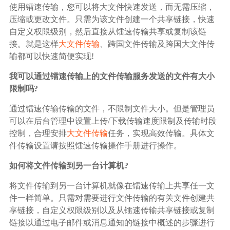
广告媒体
使用镭速传输，您可以将大文件快速发送，而无需压缩，
压缩或更改文件。只需为该文件创建一个共享链接，快速
金融行业
自定义权限级别，然后直接从镭速传输共享或复制该链
接。就是这样
大文件传输
、跨国文件传输及跨国大文件传
输都可以快速简便实现!
基因行业
我可以通过镭速传输上的文件传输服务发送的文件有大小
限制吗?
汽车行业
通过镭速传输传输的文件，不限制文件大小。但是管理员
可以在后台管理中设置上传/下载传输速度限制及传输时段
生产制造业
控制，合理安排
大文件传输
任务，实现高效传输。具体文
件传输设置请按照镭速传输操作手册进行操作。
IT互联网行业
如何将文件传输到另一台计算机?
影视制作业
将文件传输到另一台计算机就像在镭速传输上共享任一文
件一样简单。只需对需要进行文件传输的有关文件创建共
享链接，自定义权限级别以及从镭速传输共享链接或复制
链接以通过电子邮件或消息通知的链接中概述的步骤进行