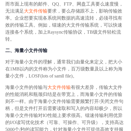
广告媒体
而市面上现有的邮件、QQ、FTP、网盘工具要么速度慢，
无法满足
大文件传输
要求，要么存储跟不上，影响传输效
金融行业
率。企业想要实现各系统间数据的高速流转，必须寻找有
效的传输工具。例如，镭速的大文件传输系统，可以快速
连接各个系统，加上Raysync传输协议，TB级文件轻松流
基因行业
转。
二、海量小文件传输
汽车行业
对于海量小文件的理解，通常我们由量化来定义，把大小
在1MB以内的文件称为小文件，百万级数量及以上称为海
生产制造业
量小文件，LOSF(lots of samll file)。
IT互联网行业
海量小文件的传输与
大文件传输
有很大差异，传输大文件
的性能消耗和瓶颈归结是在带宽上，而海量小文件的传输
则不一样。由于海量小文件传输需要频繁打开/关闭文件句
影视制作业
柄，但是文件打开后需要读取和写入的内容却极少，所以
海量小文件传输对IO性能上要求很高。镭速传输利用优异
的I/O读写优化技术（可靠、可操作、可升级），支持高达
5000个/秒的读写能力，针对海量小文件可提供高效支持服