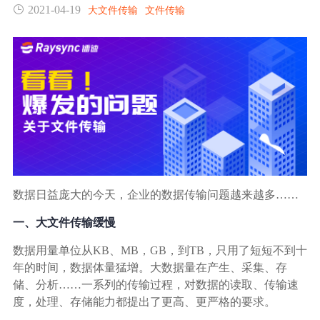
2021-04-19
大文件传输
文件传输
生态合作
数据同步
镭速FTP加速
关于镭速
内外网文件交换
帮助中心
数据迁移
数据协作
数据日益庞大的今天，企业的数据传输问题越来越多……
数据分发
一、大文件传输缓慢
数据用量单位从KB、MB，GB，到TB，只用了短短不到十
行业应用解决方案
年的时间，数据体量猛增。大数据量在产生、采集、存
政府机构
储、分析……一系列的传输过程，对数据的读取、传输速
度，处理、存储能力都提出了更高、更严格的要求。