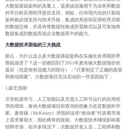
广告媒体
大数据基础架构的质量上，该基础设施用于为业务和数据
科学分析应用程序提供支持。例如，任何现代化的IT基础
金融行业
架构都必须支持与技术升级，集成的系统和应用程序关联
的数据迁移，并具有将数据转换成所需格式以及可靠地将
数据集成到数据库或企业数据库中的能力。
基因行业
大数据技术面临的三大挑战
汽车行业
那么，为什么这么多大数据基础架构在实施生命周期的早
期就崩溃了？这一切都回到了2011年麦肯锡大数据报价的
生产制造业
最后（也是很有说服力的部分）：“只要制定了正确的政策
和推动因素”。大数据项目无法启动的一些原因如下：
IT互联网行业
1.缺乏技能
尽管机器学习，人工智能以及无需人工即可运行的应用程
影视制作业
序的增加，推动大数据项目和查询的想象力还是数据科学
家。麦肯锡（McKinsey）所指的这些“推动者”代表着市场
上需求量很大，因此稀有的技能。大数据技术继续影响着
招聘市场，在许多情况下，大数据开发人员，工程师和数