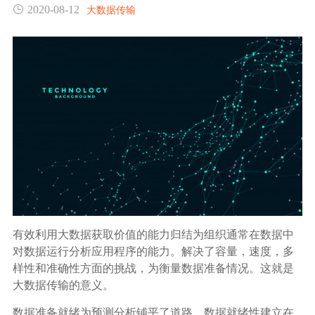
2020-08-12
大数据传输
生态合作
数据同步
镭速FTP加速
关于镭速
内外网文件交换
帮助中心
数据迁移
数据协作
数据分发
有效利用大数据获取价值的能力归结为组织通常在数据中
行业应用解决方案
对数据运行分析应用程序的能力。解决了容量，速度，多
样性和准确性方面的挑战，为衡量数据准备情况。这就是
政府机构
大数据传输的意义。
数据准备就绪为预测分析铺平了道路。数据就绪性建立在