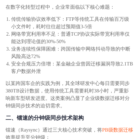
广告媒体
在数字化转型过程中，企业常面临以下核心难题：
金融行业
传统传输协议效率低下：FTP等传统工具在传输百万级
小文件时，耗时往往超过预期值3-5倍
网络带宽利用率不足：普通TCP协议实际带宽利用率仅
基因行业
能达到理论值的30%-50%
业务连续性保障困难：跨国传输中网络抖动导致的中断
汽车行业
风险高达72%
安全合规压力倍增：某金融企业曾因迁移漏洞导致2.1TB
客户数据外泄
生产制造业
以某跨国车企的实践为例，其全球研发中心每日需要同步
380TB设计数据，使用传统工具需要耗时38小时，严重影
IT互联网行业
响新车型研发进度。这类案例凸显了企业级数据迁移对分
钟级同步技术的迫切需求。
影视制作业
二、镭速的分钟级同步技术架构
镭速（Raysync）通过三大核心技术突破，将
PB级数据迁移
效率提升至分钟级：