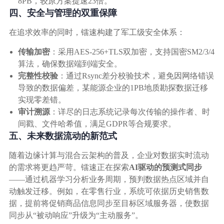
8PB，较原方案提速23倍。
四、安全与管理的双重保障
在追求效率的同时，镭速构建了军工级安全体系：
传输加密
：采用AES-256+TLS双加密，支持国密SM2/3/4
算法，确保数据端到端安全。
完整性校验
：通过Rsync差分校验技术，避免因网络错误
导致的数据偏差，某能源企业的1PB地质勘探数据迁移
实现零差错。
审计溯源
：详尽的日志系统记录每次传输的操作者、时
间戳、文件哈希值，满足GDPR等合规要求。
五、未来数据流动的新范式
随着边缘计算与混合云架构的普及，企业对数据实时流动
的需求将更趋严苛。镭速正在探索
AI驱动的预测式同步
——通过机器学习分析业务周期，预判数据热点区域并自
动触发迁移。例如，在零售行业，系统可依据历史销售数
据，提前将促销商品信息同步至目标区域服务器，使数据
同步从“被动响应”升级为“主动服务”。