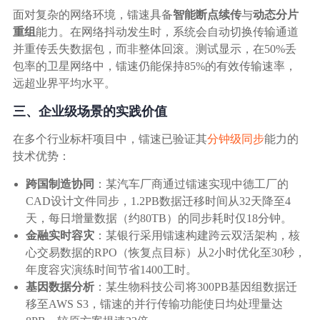
面对复杂的网络环境，镭速具备
智能断点续传
与
动态分片
重组
能力。在网络抖动发生时，系统会自动切换传输通道
并重传丢失数据包，而非整体回滚。测试显示，在50%丢
包率的卫星网络中，镭速仍能保持85%的有效传输速率，
远超业界平均水平。
三、企业级场景的实践价值
在多个行业标杆项目中，镭速已验证其
分钟级同步
能力的
技术优势：
跨国制造协同
：某汽车厂商通过镭速实现中德工厂的
CAD设计文件同步，1.2PB数据迁移时间从32天降至4
天，每日增量数据（约80TB）的同步耗时仅18分钟。
金融实时容灾
：某银行采用镭速构建跨云双活架构，核
心交易数据的RPO（恢复点目标）从2小时优化至30秒，
年度容灾演练时间节省1400工时。
基因数据分析
：某生物科技公司将300PB基因组数据迁
移至AWS S3，镭速的并行传输功能使日均处理量达