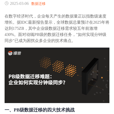
2025-03-06
数据迁移
生态合作
数据同步
镭速FTP加速
在数字经济时代，企业每天产生的数据量正以指数级速度
关于镭速
增长。据IDC最新报告显示，全球数据总量预计在2025年将
内外网文件交换
达到175ZB，其中企业级数据迁移需求较五年前激增
430%。面对动辄PB级的数据迁移任务，"如何实现分钟级
帮助中心
同步"已成为困扰众多企业的技术痛点。
数据迁移
数据协作
数据分发
行业应用解决方案
政府机构
一、PB级数据迁移的四大技术挑战