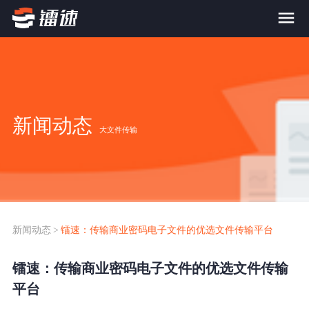
首页
产品与服务
新闻动态
大文件传输
大文件传输系统
解决方案
跨网文件交换系统
价格
应用场景解决方案
超大文件传输
FTP替代升级
新闻动态
>
镭速：传输商业密码电子文件的优选文件传输平台
案例
海量小文件传输
镭速：传输商业密码电子文件的优选文件传输
SDK传输应用集成
新闻动态
平台
跨国数据传输
镭速Proxy代理加速