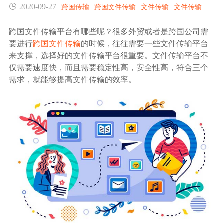
2020-09-27
跨国传输
跨国文件传输
文件传输
文件传输
生态合作
数据同步
镭速FTP加速
跨国文件传输平台有哪些呢？很多外贸或者是跨国公司需
关于镭速
要进行
跨国文件传输
的时候，往往需要一些文件传输平台
内外网文件交换
来支撑，选择好的文件传输平台很重要。文件传输平台不
仅需要速度快，而且需要稳定性高，安全性高，符合三个
帮助中心
需求，就能够提高文件传输的效率。
数据迁移
数据协作
数据分发
行业应用解决方案
政府机构