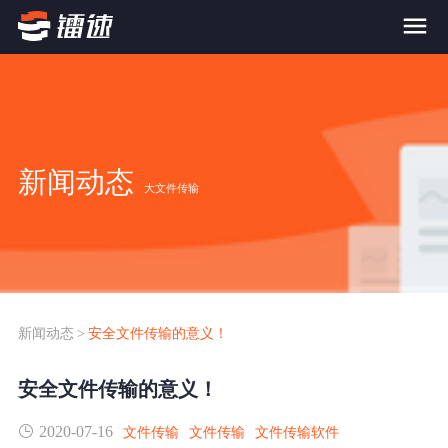
首页
产品与服务
新闻动态
大文件传输
大文件传输系统
解决方案
跨网文件交换系统
价格
应用场景解决方案
超大文件传输
FTP替代升级
新闻动态
>
安全文件传输的意义！
案例
海量小文件传输
安全文件传输的意义！
SDK传输应用集成
新闻动态
2020-07-16
跨国数据传输
文件传输
文件传输
文件传输软件
镭速Proxy代理加速