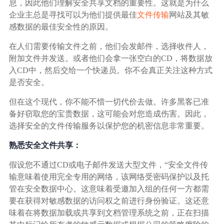
广告媒体
息，因此他们理解安全共享文档的重要性。这就是为什么
企业主总是寻找可以为他们提供最佳
文件传输
网站及其敏
感数据的最佳安全性的原因。
金融行业
在人们需要传输文件之前，他们会发邮件，选择收件人，
附加文件并发送。或者他们会拿一张空白的CD，将数据放
基因行业
入CD中，然后交给一个快递员。你不会真正关注这种方式
是否安全。
汽车行业
但在这个现代，你不能不惜一切代价去做。许多黑客已准
备好窃取您的宝贵数据，这可能会对您造成伤害。因此，
生产制造业
选择安全的文件传输服务以保护您的机密信息非常重要。
熟悉安全文件共享：
IT互联网行业
假设您不通过CD或电子邮件发送大型文件，“安全文件传
输意味着使用完全专用的网络，该网络受密码保护以及托
影视制作业
管在安全数据中心。这意味着受邀加入组的任何一方都需
要在获得对敏感数据的访问权之前进行身份验证。这还意
味着在将数据加载或共享到文档管理系统之前，正在扫描