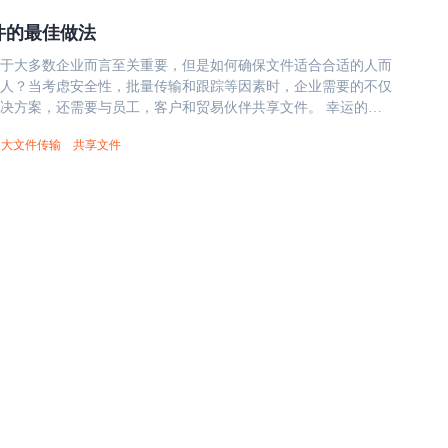
据企业实际需求选择功能完备和可扩展的软件，如是否支持多设
算法或密码，包括数据加密标准 、三重 DES、RSA、传输层安
在线协作等。 3、易用性 选择易于使用和操作的共享文件管理软
件的最佳做法
Serpent、Camellia、Kuznyechik和Twofish。 文件共享平
工都能轻松上手，提高工作效率。 4、成本 需要根据企业的预算
于大多数企业而言至关重要，但是如何确保文件适合合适的人而
应的共享文件管理软件，有些SaaS服务需按照用户数收费，而有
的小挂锁识别），这是传统“安全套接字层”（SSL）加密的改进版
人？当考虑安全性，批量传输和跟踪等因素时，企业需要的不仅
空间大小为基准。 5、技术支持 选择有着良好技术支持服务的共
称为“SSL/TLS 加密”。涉及到文件传输时，信息安全是企业选择
决方案，还需要与员工，客户和贸易伙伴共享文件。 幸运的
件，以便在出现问题时能得到及时帮助。 6、用户口碑 通过阅读
的重点考察要素。例如大文件传输软件镭速传输的传输文件过程
将大型文件发送给收件人还是允许用户在云中访问它们，都有许
价和评论，可以了解这个软件的优缺点，有助于判断该软件是否
6 位AES+ SSL/TLS。用户密码在传输过程中，通过非对称高强
大文件传输
共享文件
文件的选项。根据您的用例，某些解决方案可能比其他解决方案
业使用。 在进行选购企业共享文件管理软件时，需要根据实际
行加密，即使传输报文被拦截，攻击者也无法通过密文恢复出明
因素进行综合考虑，并进行多方面比较和评估，以选择合适的共
rive，Microsoft OneDrive和Dropbox等）使共享大文件变得简单。
的企业共享文件管理软
着 128 位密钥的长度为 128 个字符，256 位的密钥长度为 256
文件上传到您选择的平台，并向用户提供对单个文档或整个文件
点包括： 1、快速传输 镭速传输采用点对点传输技术，可以实现
匙越长，越难破解。 在传输过程中，为确保数据传输
。大多数文件共享工具会根据订阅计划限制您的存储空间，但仍
，大大提高了工作效率。 2、安全可靠 镭速传输采用先进的加密
，镭速传输通过断点续传、错误重传、多重文件校验、智能同步
于云的工具与组织外部的人员共享文档会
数据隐私，同时支持断点续传和文件校验，确保文件传输完整性
数据在传输过程中因网络故障、传输异常等情况发生时，数据传
，并且遵循基本准则可以使您始终掌握数据安全性： 设置文件
3、简单易用 镭速传输安装部署简单，即可轻松上传、下载和分享
效保障，缩短输出耗时，减轻工作负担。同时，镭速传输采用访
定用户访问权限。 避免让外部用户访问您的内部文件结构。 选
持多平台使用，包括Windows、Linux。 4、多人协作 镭速传
权限设置，达到了更加严密的访问控制。数据安全，文件传输安
案，使您可以在文档上实施密码。 功能类似的基于云存储的一
线协作，可以让团队成员便捷地共享文件和数据，提高工作协同
GoDrive，它是一种文件存储工具，可帮助员工和合作伙伴在本
，镭速传输是一款功能强大、易于使用和高度安全的企业文件管
和共享文档。轻松跟踪文件版本，评论并跟踪工具中的对话。尽
各类企业和团队使用。 本文《什么是企业共享文件管理软件，
储相对安全，但是诸如GoDrive之类的本地部署选项可让您的组
管理软件有哪些特点？》内容由镭速大文件传输软件整理发布，
可以
及链接：https://www.raysync.cn/news/post-id-1101
发送大文件，但是会遇到两个障碍：文件大小限制和安全标准。
件客户端都会限制文件附件的大小，这对于发件人来说可能是一