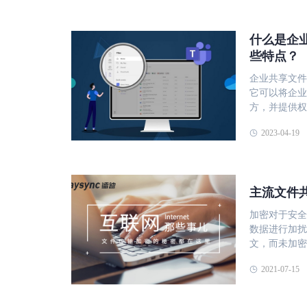
什么是企
些特点？
企业共享文件
它可以将企业
方，并提供权
工可以轻松地查
2023-04-19
企业共享文件
音视频等文件
灵活的权限设
料的安全性。
主流文件
的版本，避免
见格式的文档
加密对于安全
支持文件的多
数据进行加扰
管理软件可以
文，而未加密
率和团队协作
密。 在 E2EE 下，只有发送方和接收方可以访问加密密钥，而其他类型的加
要数据不被泄露或外泄。 企业共享文件
2021-07-15
密通常使您的
自己企业的共
提供商的坏人）可以读取这
性较高的共享
单个密钥进行加密和解密 非对称：使用