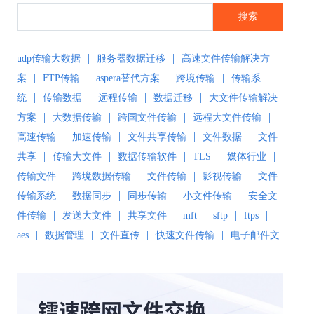
搜索
|
|
udp传输大数据
服务器数据迁移
高速文件传输解决方
|
|
|
|
案
FTP传输
aspera替代方案
跨境传输
传输系
|
|
|
|
统
传输数据
远程传输
数据迁移
大文件传输解决
|
|
|
|
方案
大数据传输
跨国文件传输
远程大文件传输
|
|
|
|
高速传输
加速传输
文件共享传输
文件数据
文件
|
|
|
|
|
共享
传输大文件
数据传输软件
TLS
媒体行业
|
|
|
|
传输文件
跨境数据传输
文件传输
影视传输
文件
|
|
|
|
传输系统
数据同步
同步传输
小文件传输
安全文
|
|
|
|
|
|
件传输
发送大文件
共享文件
mft
sftp
ftps
|
|
|
|
aes
数据管理
文件直传
快速文件传输
电子邮件文
|
|
|
件传输
传输解决方案
超大文件传输
文件传输软
|
|
|
|
件
文件同步
文件同步软件
大数据传输
文件传输
|
|
|
|
工具
文件传输协议
安全文件同步
高速文件传输
|
|
|
|
高速传输软件
传输软件
SD-WAN
极速传输
远程