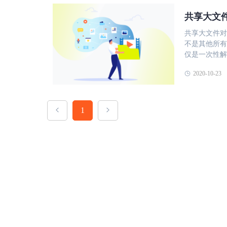
完备性 应根
存在各种加密
备、多平台、
共享大文
全 、高级加密标准 、
件，让所有员
台的加密 现代网站通常使用 TLS 加密（它在网站上的存在可以通过浏览器
共享大文件对
情况来选择相
URL 栏中
不是其他所有
些则是以存储
本。这通常也
仅是一次性解
享文件管理软
文件共享平台
是，无论您是
其它用户的评
加密措施：25
2020-10-23
多用于共享大
适合自己的企
度加密算法进
更合适。 使用文件共享工具进行简单访问 > 许多基于云的文件共享工具（例
需求和预算等
文。 注意：我们会多次提到“位”这个词。它们是对解密文件所需的密钥大小的
如Google D
享文件管理软件。 镭速传输是一种快速、安全、易用
度量——这意味
将您要共享的
件，其主要特
1
个字符，依此类推。钥
夹的访问权限
高速文件传输
稳定、完整性
然使共享大文件变得简单。 使用基
算法保护用户
等机制，确保
带来一些风险
和稳定性。 
输能够获得有
和文件夹的特
文件。同时还支
问权限与OS
择一种解决方
输支持多人在
全层层把关。
种替代方法是
效率。 总之
地或云中同步
理软件，适合
管基于云的存
企业共享文件
织完全控制。 使用安全的电子邮件解决方案发送大文件 在某些情况下，
如需转载，请注明出处
通过电子邮件
大多数电子邮