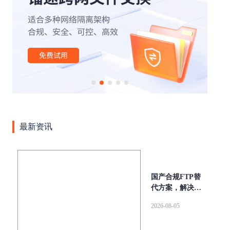
|
|
|
|
|
办公
外贸行业
文件管理
云计算
云存储
安全
|
|
|
|
|
传输
网络
高速缓存
SOCKS5
断点续传
|
|
|
|
aspera
高速传输协议
传输加密
高可用
跨国传
|
|
|
输
文件同步传输
高速数据传输
企业级文件传输软
|
|
|
|
|
件
大文件传输软件
tcp传输
传输协议
AD域
|
|
|
|
|
LDAP
数据传输
镭速传输
镭速云传
文件传输
|
|
|
|
大文件传输
文件管理平台
镭速软件
镭速
镭速
|
|
|
|
云
文件传输解决方案
跨境文件传输
点对点传输
最新资讯
|
|
|
数据交换
企业网盘私有化部署
UDP文件传输工具
文
|
|
|
件分享
海量文件传输
内网文件传输工具
私有化部
|
|
|
|
署
ftp传输替代方案
跨网文件交换
替代FTP
文件
|
|
|
传输校验
远距离传输大型文件
快速传输大文件
文档
国产合规FTP替
|
|
|
安全外发
局域网文件传输工具
wetransfer替代
FTP替
代方案，解决传
统FTP安全与效
|
|
|
|
换方案
集群传输
增量同步
内外网文件传输
FTP
2026-08-05
率难题
|
|
|
|
升级
跨网文件传输
企业大文件传输
自动同步
并
|
|
|
行传输
Serv-U替代
Aspera
爱数文档替代方案