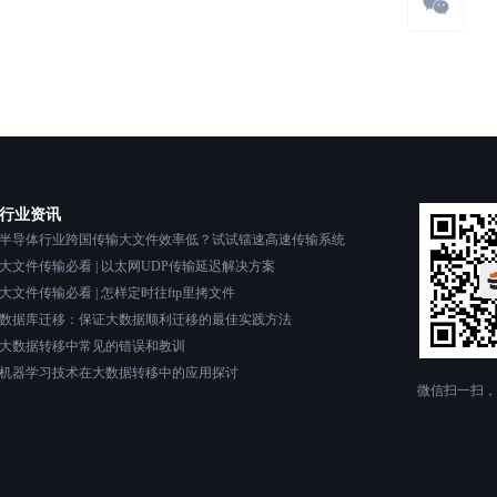
行业资讯
半导体行业跨国传输大文件效率低？试试镭速高速传输系统
大文件传输必看 | 以太网UDP传输延迟解决方案
大文件传输必看 | 怎样定时往ftp里拷文件
数据库迁移：保证大数据顺利迁移的最佳实践方法
大数据转移中常见的错误和教训
机器学习技术在大数据转移中的应用探讨
微信扫一扫