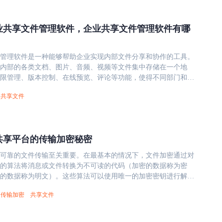
业共享文件管理软件，企业共享文件管理软件有哪
管理软件是一种能够帮助企业实现内部文件分享和协作的工具。
内部的各类文档、图片、音频、视频等文件集中存储在一个地
限管理、版本控制、在线预览、评论等功能，使得不同部门和员
阅、修改和共享这些文件，提高团队协作效率。 下面是一些
共享文件
管理软件的特点： 1、集中存储 将企业内部的各类文档、图片、
集中存储在一个地方，方便员工访问和使用。 2、权限管理 提供
置，可以根据员工角色和层级设定不同的访问权限，保证重要资
 3、版本控制 记录每个文件的历史修改记录，可以随时查看以前
共享平台的传输加密秘密
因误操作而丢失重要数据。 4、在线预览 支持在线预览大多数常
、图片、音视频等文件，无需下载即可快速查看。 5、协作功能
可靠的文件传输至关重要。在最基本的情况下，文件加密通过对
人协作和在线评论，方便员工进行交流和沟通。 企业共享文件
的算法将消息或文件转换为不可读的代码（加密的数据称为密
有效地解决企业内部文件管理和协作中的问题，提高员工工作效
的数据称为明文）。这些算法可以使用唯一的加密密钥进行解
效果。同时，它也要求企业在使用过程中加强安全管理，确保重
管理软件的种类繁多，如何选择适合
传输加密
共享文件
电子邮件、电信、互联网和云存储提供商（以及有时会入侵这些
享文件管理软件呢？以下是一些考虑因素： 1、安全性 选择安全
些密钥。 存在两种主要的加密类型： 对称：使用
文件管理软件，确保公司重要数据不会被泄露或外泄。 2、功能
公钥加密数据和私钥进行解密 其中，