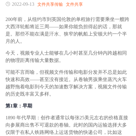
2022-09-13
文件共享传输
文件共享
生态合作
数据同步
镭速FTP加速
200年前，从纽约市到英国伦敦的单程旅行需要乘坐一艘跨
关于镭速
大西洋轮船将近三周——如果你能负担得起的话，那就
内外网文件交换
是。那些不能在满是汗水、狭窄的帆船上安顿大约一个半
月的人。
帮助中心
数据迁移
今天，视频专业人士能够在几小时甚至几分钟内跨越相同
的物理距离传输大量数据。
数据协作
可能不言而喻，但视频文件传输和电影分发并不总是如此
快速和高效——甚至没有接近。从卷轴男孩乘坐蒸汽火车
数据分发
越野拖着电影到今天的加速数字解决方案，视频文件传输
的历史既丰富又多样。
第1章：早期
行业应用解决方案
1890 年代早期：创作者通常以每张25美元左右的价格直接
政府机构
向参展商出售不可退款的卷轴。此时的国内运输选择大多
仅限于在私人铁路网络上运送货物的快递公司，比如这