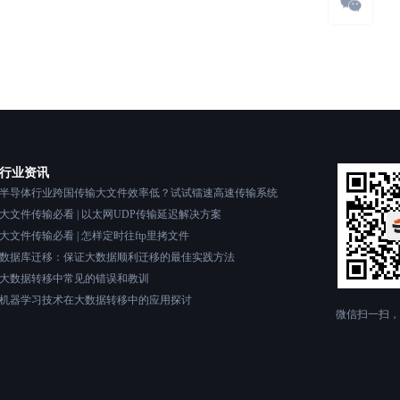
行业资讯
半导体行业跨国传输大文件效率低？试试镭速高速传输系统
大文件传输必看 | 以太网UDP传输延迟解决方案
大文件传输必看 | 怎样定时往ftp里拷文件
数据库迁移：保证大数据顺利迁移的最佳实践方法
大数据转移中常见的错误和教训
机器学习技术在大数据转移中的应用探讨
微信扫一扫