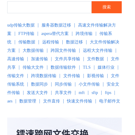
搜索
|
|
udp传输大数据
服务器数据迁移
高速文件传输解决方
|
|
|
|
案
FTP传输
aspera替代方案
跨境传输
传输系
|
|
|
|
统
传输数据
远程传输
数据迁移
大文件传输解决
|
|
|
|
方案
大数据传输
跨国文件传输
远程大文件传输
|
|
|
|
高速传输
加速传输
文件共享传输
文件数据
文件
|
|
|
|
|
共享
传输大文件
数据传输软件
TLS
媒体行业
|
|
|
|
传输文件
跨境数据传输
文件传输
影视传输
文件
|
|
|
|
传输系统
数据同步
同步传输
小文件传输
安全文
|
|
|
|
|
|
件传输
发送大文件
共享文件
mft
sftp
ftps
|
|
|
|
aes
数据管理
文件直传
快速文件传输
电子邮件文
|
|
|
件传输
传输解决方案
超大文件传输
文件传输软
|
|
|
|
件
文件同步
文件同步软件
大数据传输
文件传输
|
|
|
|
工具
文件传输协议
安全文件同步
高速文件传输
|
|
|
|
高速传输软件
传输软件
SD-WAN
极速传输
远程