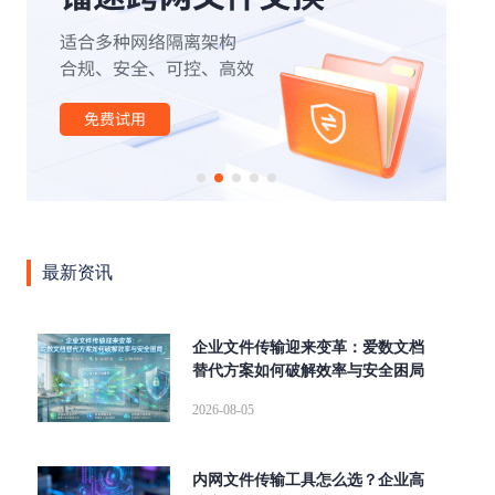
|
|
|
|
|
办公
外贸行业
文件管理
云计算
云存储
安全
|
|
|
|
|
传输
网络
高速缓存
SOCKS5
断点续传
|
|
|
|
aspera
高速传输协议
传输加密
高可用
跨国传
|
|
|
输
文件同步传输
高速数据传输
企业级文件传输软
|
|
|
|
|
件
大文件传输软件
tcp传输
传输协议
AD域
|
|
|
|
|
LDAP
数据传输
镭速传输
镭速云传
文件传输
|
|
|
|
大文件传输
文件管理平台
镭速软件
镭速
镭速
|
|
|
|
云
文件传输解决方案
跨境文件传输
点对点传输
最新资讯
|
|
|
数据交换
企业网盘私有化部署
UDP文件传输工具
文
|
|
|
件分享
海量文件传输
内网文件传输工具
私有化部
|
|
|
|
署
ftp传输替代方案
跨网文件交换
替代FTP
文件
企业文件传输迎来变革：爱数文档
|
|
|
替代方案如何破解效率与安全困局
传输校验
远距离传输大型文件
快速传输大文件
文档
|
|
|
安全外发
局域网文件传输工具
wetransfer替代
FTP替
2026-08-05
|
|
|
|
换方案
集群传输
增量同步
内外网文件传输
FTP
|
|
|
|
升级
跨网文件传输
企业大文件传输
自动同步
并
内网文件传输工具怎么选？企业高
|
|
|
行传输
Serv-U替代
Aspera
爱数文档替代方案