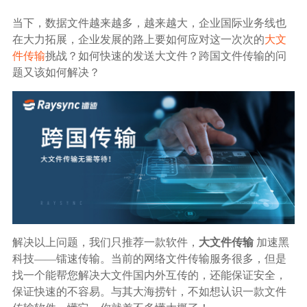
生态合作
当下，数据文件越来越多，越来越大，企业国际业务线也
数据同步
在大力拓展，企业发展的路上要如何应对这一次次的
大文
镭速FTP加速
件传输
挑战？如何快速的发送大文件？跨国文件传输的问
关于镭速
内外网文件交换
题又该如何解决？
帮助中心
数据迁移
数据协作
数据分发
行业应用解决方案
解决以上问题，我们只推荐一款软件，
大文件传输
加速黑
科技——镭速传输。当前的网络文件传输服务很多，但是
政府机构
找一个能帮您解决大文件国内外互传的，还能保证安全，
保证快速的不容易。与其大海捞针，不如想认识一款文件