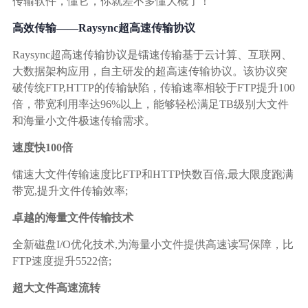
广告媒体
传输软件，懂它，你就差不多懂大概了！
高效传输——Raysync超高速传输协议
金融行业
Raysync超高速传输协议是镭速传输基于云计算、互联网、
大数据架构应用，自主研发的超高速传输协议。该协议突
基因行业
破传统FTP,HTTP的传输缺陷，传输速率相较于FTP提升100
倍，带宽利用率达96%以上，能够轻松满足TB级别大文件
和海量小文件极速传输需求。
汽车行业
速度快100倍
生产制造业
镭速大文件传输速度比FTP和HTTP快数百倍,最大限度跑满
带宽,提升文件传输效率;
IT互联网行业
卓越的海量文件传输技术
影视制作业
全新磁盘I/O优化技术,为海量小文件提供高速读写保障，比
FTP速度提升5522倍;
超大文件高速流转