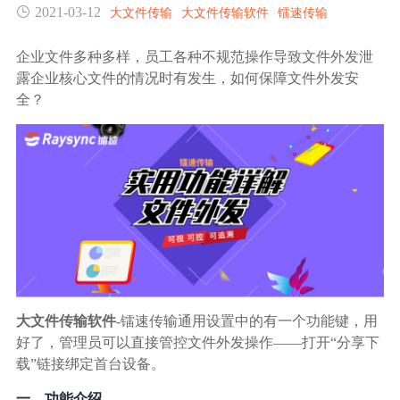
2021-03-12
大文件传输
大文件传输软件
镭速传输
生态合作
数据同步
镭速FTP加速
企业文件多种多样，员工各种不规范操作导致文件外发泄
关于镭速
露企业核心文件的情况时有发生，如何保障文件外发安
内外网文件交换
全？
帮助中心
数据迁移
数据协作
数据分发
行业应用解决方案
大文件传输软件
-镭速传输通用设置中的有一个功能键，用
好了，管理员可以直接管控文件外发操作——打开“分享下
政府机构
载”链接绑定首台设备。
一、功能介绍