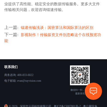
业提供了高性能、稳定安全的数据传输服务。更多大文件
传输相关问题，欢迎咨询镭速传输。
上一篇
:
镭速传输浅谈：国密算法和国际算法的区别
下一篇
:
影视制作！传输媒资文件别忽略这个在线预览功
能
联系我们
商务咨询: 400-833-6022
电子邮箱: evan@rayvision.com
微信扫一扫，获取
最新资讯
©
2026
深圳市云语科技有限公司
粤ICP备15007801号-2
粤公网安备