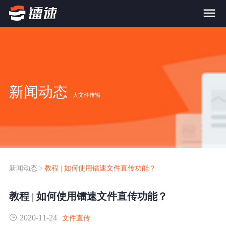
首页
产品与服务
新闻动态
大文件传输
大文件传输系统
解决方案
跨网文件交换系统
价格
应用场景解决方案
超大文件传输
FTP替代升级
新闻动态
>
教程 | 如何使用镭速文件直传功能？
案例
海量小文件传输
教程 | 如何使用镭速文件直传功能？
SDK传输应用集成
新闻动态
2020-11-24
跨国数据传输
文件直传
镭速Proxy代理加速