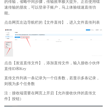
广告媒体
的传输，省略中间步骤，传输效率极大提升。正在使用镭
速传输的朋友，可以登录子账户，马上体验镭速直传功
能。
金融行业
点击网页左边导航栏的【文件直传】，进入文件直传列表
基因行业
汽车行业
生产制造业
点击【发送直传文件】，添加直传文件，输入接收小伙伴
直传ID和Key
IT互联网行业
直传文件列表一条记录为一个任务数，若显示多条记录，
则视为多个任务数
影视制作业
注：接收端需要在网页上开启【允许接收伙伴的直传文
件】按钮）