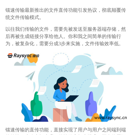
生态合作
镭速传输最新推出的文件直传功能引发热议，彻底颠覆传
数据同步
统文件传输模式。
镭速FTP加速
关于镭速
以往我们传输的文件，需要先被发送至服务器端存储，然
内外网文件交换
后再被生成链接分享给他人。你和我之间简单的传输行
为，被复杂化，需要分成3步来实施，文件传输效率低。
帮助中心
数据迁移
数据协作
数据分发
行业应用解决方案
政府机构
镭速传输的直传功能，直接实现了用户与用户之间端到端