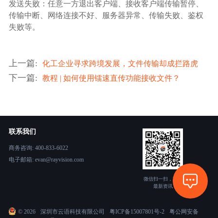
发送失败：任意一方退出客户端、接收客户端传输暂停、
传输中断、网络连接不好、服务器异常、传输失败、鉴权
失败等。
上一篇
:
化工企业寻求跨境发展，文件传输却成拦路虎
下一篇
:
教程 | 如何使用镭速直传功能接收文件？
联系我们
商务咨询: 400-833-6022
电子邮箱: evan@rayvision.com
微信扫一扫，获取
最新资讯
©
2026
深圳市云语科技有限公司
粤ICP备15007801号-2
粤公网安备