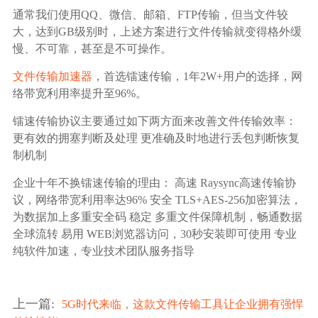
广告媒体
通常我们使用QQ、微信、邮箱、FTP传输，但当文件较
大，达到GB级别时，上述方案进行文件传输就变得格外缓
金融行业
慢、不可靠，甚至是不可操作。
文件传输加速器
，首选镭速传输，1年2W+用户的选择，网
基因行业
络带宽利用率提升至96%。
镭速传输协议主要通过如下两方面来改善文件传输效率：
汽车行业
更有效的拥塞判断及处理 更准确及时地进行丢包判断恢复
制机制
生产制造业
企业十年不换镭速传输的理由： 高速 Raysync高速传输协
议，网络带宽利用率达96% 安全 TLS+AES-256加密算法，
IT互联网行业
为数据加上多重安全码 稳定 多重文件保障机制，畅通数据
全球流转 易用 WEB浏览器访问，30秒安装即可使用 专业
纯软件加速，专业技术团队服务指导
影视制作业
上一篇
:
5G时代来临，这款文件传输工具让企业拥有强悍