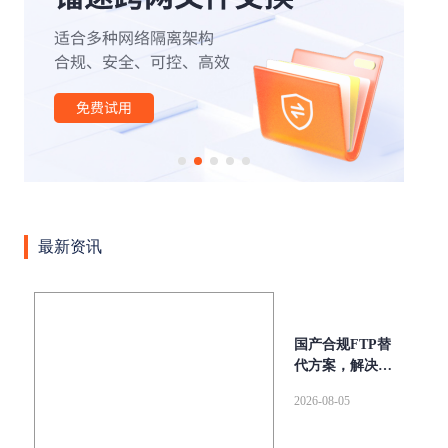
|
|
|
|
|
办公
外贸行业
文件管理
云计算
云存储
安全
|
|
|
|
|
传输
网络
高速缓存
SOCKS5
断点续传
|
|
|
|
aspera
高速传输协议
传输加密
高可用
跨国传
|
|
|
输
文件同步传输
高速数据传输
企业级文件传输软
|
|
|
|
|
件
大文件传输软件
tcp传输
传输协议
AD域
|
|
|
|
|
LDAP
数据传输
镭速传输
镭速云传
文件传输
|
|
|
|
大文件传输
文件管理平台
镭速软件
镭速
镭速
|
|
|
|
云
文件传输解决方案
跨境文件传输
点对点传输
最新资讯
|
|
|
数据交换
企业网盘私有化部署
UDP文件传输工具
文
|
|
|
件分享
海量文件传输
内网文件传输工具
私有化部
|
|
|
|
署
ftp传输替代方案
跨网文件交换
替代FTP
文件
|
|
|
传输校验
远距离传输大型文件
快速传输大文件
文档
国产合规FTP替
|
|
|
安全外发
局域网文件传输工具
wetransfer替代
FTP替
代方案，解决传
统FTP安全与效
|
|
|
|
换方案
集群传输
增量同步
内外网文件传输
FTP
2026-08-05
率难题
|
|
|
|
升级
跨网文件传输
企业大文件传输
自动同步
并
|
|
|
行传输
Serv-U替代
Aspera
爱数文档替代方案