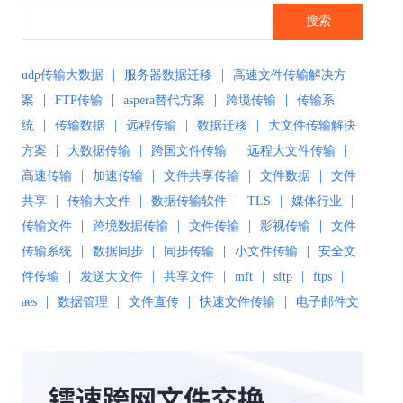
搜索
|
|
udp传输大数据
服务器数据迁移
高速文件传输解决方
|
|
|
|
案
FTP传输
aspera替代方案
跨境传输
传输系
|
|
|
|
统
传输数据
远程传输
数据迁移
大文件传输解决
|
|
|
|
方案
大数据传输
跨国文件传输
远程大文件传输
|
|
|
|
高速传输
加速传输
文件共享传输
文件数据
文件
|
|
|
|
|
共享
传输大文件
数据传输软件
TLS
媒体行业
|
|
|
|
传输文件
跨境数据传输
文件传输
影视传输
文件
|
|
|
|
传输系统
数据同步
同步传输
小文件传输
安全文
|
|
|
|
|
|
件传输
发送大文件
共享文件
mft
sftp
ftps
|
|
|
|
aes
数据管理
文件直传
快速文件传输
电子邮件文
|
|
|
件传输
传输解决方案
超大文件传输
文件传输软
|
|
|
|
件
文件同步
文件同步软件
大数据传输
文件传输
|
|
|
|
工具
文件传输协议
安全文件同步
高速文件传输
|
|
|
|
高速传输软件
传输软件
SD-WAN
极速传输
远程