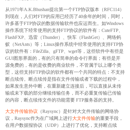
广告媒体
从1971年A.K.Bhushan提出第一个FTP协议版本（RFC114）
到现在，人们对FTP的应用已经历了40余年的时间，同时，
金融行业
许多基于FTP协议的数据传输软件也应运而生。如Windows
操作系统下经常使用的支持FTP协议的软件有：CuteFTP、
基因行业
FlashFXP、迅雷（Thunder）、快车（FlashGet）、网络蚂
蚁（NetAnts）等；Linux操作系统中经常使用的支持FTP协
议的软件有：FileZilla、gFTP、wget等，这些软件中有些是
汽车行业
GUI图形界面的，有的只有简单的命令行界面；有些是开
源免费的，有的是收费的商业软件，不管属于以上哪个类
生产制造业
型，这些支持FTP协议的软件都有一个共同的特点：不支持
断点续传。断点续传是指在文件传输或者下载的过程中，
IT互联网行业
如果发生意外中断，在重新建立连接后，可以直接从未传
输或未下载的部分继续传输任务，而不必重复传输已传输
的内容，断点续传文件的功能需要 FTP服务器的支持。
影视制作业
大文件传输协议
（Raysync）是针对大文件传输的网络协
议，Raysync作为在广域网上进行
大文件传输
的重要手段，
在用户数据报协议（UDP）上进行了优化，支持断点续