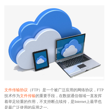
生态合作
数据同步
镭速FTP加速
关于镭速
内外网文件交换
帮助中心
数据迁移
数据协作
数据分发
行业应用解决方案
文件传输协议
（FTP）是一个被广泛应用的网络协议，FTP
政府机构
技术作为
文件传输
的重要手段，在数据通信领域一直发挥
着举足轻重的作用，不支持断点续传，是Internet上最早也
是最广泛使用的应用之一.