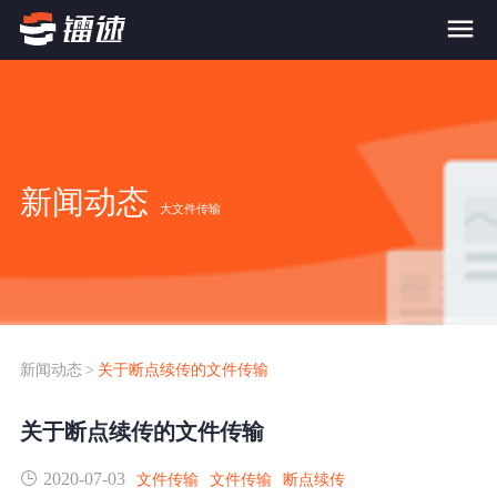
首页
产品与服务
新闻动态
大文件传输
大文件传输系统
解决方案
跨网文件交换系统
价格
应用场景解决方案
超大文件传输
FTP替代升级
新闻动态
>
关于断点续传的文件传输
案例
海量小文件传输
关于断点续传的文件传输
SDK传输应用集成
新闻动态
2020-07-03
跨国数据传输
文件传输
文件传输
断点续传
镭速Proxy代理加速