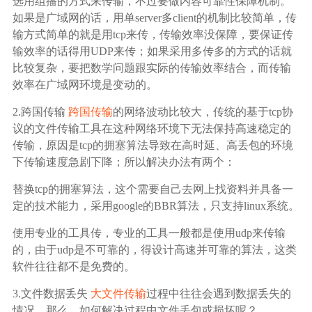
广告媒体
选用组播的方式来传输，不过要做内容可靠性保障机制。
如果是广域网的话，用单server多client的机制比较简单，传
输方式简单的就是用tcp来传，传输效率没保障，要保证传
金融行业
输效率的话得用UDP来传；如果采用多传多的方式的话就
比较复杂，要把数学问题跟实际的传输效率结合，而传输
基因行业
效率在广域网环境是变动的。
2.跨国传输
跨国传输
的网络波动比较大，传统的基于tcp协
汽车行业
议的文件传输工具在这种网络环境下无法保持高速稳定的
传输，原因是tcp的拥塞算法导致在高时延、高丢包的环境
下传输速度急剧下降；所以解决办法有两个：
生产制造业
替换tcp的拥塞算法，这个需要自己去网上找资料并具备一
定的技术能力，采用google的BBR算法，只支持linux系统。
IT互联网行业
使用专业的工具传，专业的工具一般都是使用udp来传输
影视制作业
的，由于udp是不可靠的，得设计高速并可靠的算法，这类
软件往往都不是免费的。
3.文件数据丢失
大文件传输
过程中往往会遇到数据丢失的
情况，那么，如何解决过程中文件丢包或损坏呢？