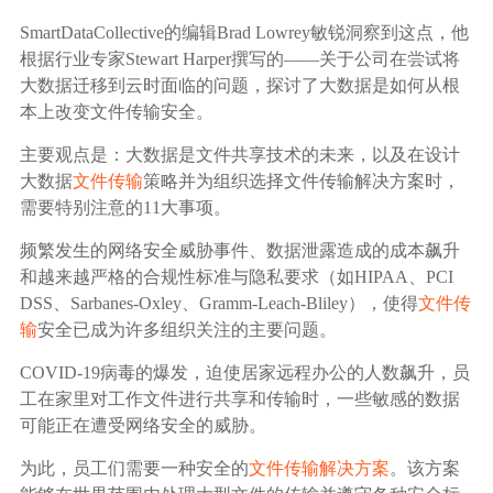
广告媒体
SmartDataCollective的编辑Brad Lowrey敏锐洞察到这点，他
根据行业专家Stewart Harper撰写的——关于公司在尝试将
金融行业
大数据迁移到云时面临的问题，探讨了大数据是如何从根
本上改变文件传输安全。
基因行业
主要观点是：大数据是文件共享技术的未来，以及在设计
大数据
文件传输
策略并为组织选择文件传输解决方案时，
汽车行业
需要特别注意的11大事项。
频繁发生的网络安全威胁事件、数据泄露造成的成本飙升
生产制造业
和越来越严格的合规性标准与隐私要求（如HIPAA、PCI
DSS、Sarbanes-Oxley、Gramm-Leach-Bliley），使得
文件传
IT互联网行业
输
安全已成为许多组织关注的主要问题。
COVID-19病毒的爆发，迫使居家远程办公的人数飙升，员
影视制作业
工在家里对工作文件进行共享和传输时，一些敏感的数据
可能正在遭受网络安全的威胁。
为此，员工们需要一种安全的
文件传输解决方案
。该方案