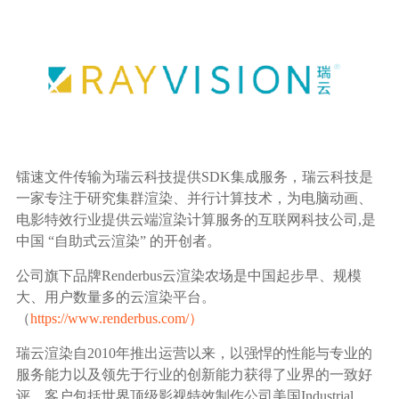
生态合作
数据同步
镭速FTP加速
关于镭速
内外网文件交换
帮助中心
数据迁移
镭速文件传输为瑞云科技提供SDK集成服务，瑞云科技是
数据协作
一家专注于研究集群渲染、并行计算技术，为电脑动画、
电影特效行业提供云端渲染计算服务的互联网科技公司,是
中国 “自助式云渲染” 的开创者。
数据分发
公司旗下品牌Renderbus云渲染农场是中国起步早、规模
大、用户数量多的云渲染平台。
行业应用解决方案
（
https://www.renderbus.com/）
政府机构
瑞云渲染自2010年推出运营以来，以强悍的性能与专业的
服务能力以及领先于行业的创新能力获得了业界的一致好
评，客户包括世界顶级影视特效制作公司美国Industrial