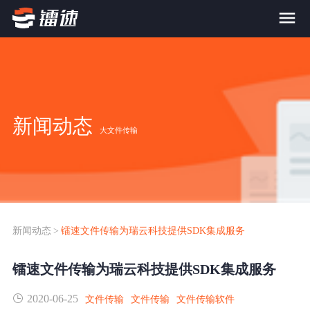
首页
产品与服务
新闻动态
大文件传输
大文件传输系统
解决方案
跨网文件交换系统
价格
应用场景解决方案
超大文件传输
FTP替代升级
新闻动态
>
镭速文件传输为瑞云科技提供SDK集成服务
案例
海量小文件传输
镭速文件传输为瑞云科技提供SDK集成服务
SDK传输应用集成
新闻动态
2020-06-25
跨国数据传输
文件传输
文件传输
文件传输软件
镭速Proxy代理加速