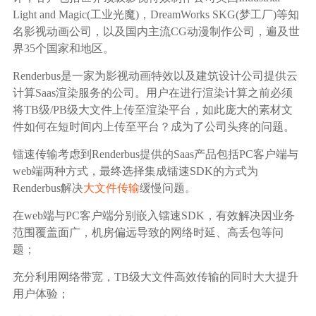
广告媒体
Light and Magic(工业光魔)，DreamWorks SKG(梦工厂)等知
名影视动画公司，以及国内主流CG动漫制作公司，遍及世
金融行业
界35个国家和地区。
Renderbus是一家为影视动画特效以及建筑设计公司提供云
基因行业
计算Saas渲染服务的公司。用户在进行渲染计算之前必须
将TB级/PB级大文件上传至渲染平台，如此庞大的素材文
汽车行业
件如何在短时间内上传至平台？成为了公司头疼的问题。
镭速传输考虑到Renderbus提供的Saas产品包括PC客户端与
生产制造业
web端两种方式，最终选择集成镭速SDK的方式为
Renderbus解决
大文件传输
缓慢问题。
IT互联网行业
在web端与PC客户端分别嵌入镭速SDK，有效解决因业务
范围覆盖面广，机房偏远导致的网络时延、高丢包等问
题；
影视制作业
充分利用网络带宽，TB级大文件高效传输的同时大大提升
用户体验；