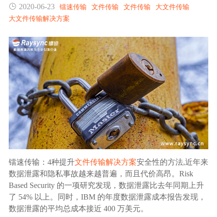
2020-06-23
镭速传输
文件传输
文件传输
大文件传输
生态合作
大文件传输解决方案
数据同步
镭速FTP加速
关于镭速
内外网文件交换
帮助中心
数据迁移
数据协作
数据分发
镭速传输：4种提升
文件传输解决方案
安全性的方法,近年来
行业应用解决方案
数据泄露和隐私事故越来越普遍，而且代价高昂。Risk
Based Security 的一项研究发现，数据泄露比去年同期上升
政府机构
了 54% 以上。同时，IBM 的年度数据泄露成本报告发现，
数据泄露的平均总成本接近 400 万美元。