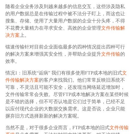
广告媒体
随着企业业务涉及到越来越多的信息交互，这些涉及隐私
的用户数据总是在传输过程中被不法分子盯上，而这也让
金融行业
搜集、存储、使用了大量用户数据的企业十分头疼，不得
不花费大量精力在寻求安全、高效的企业管理
文件传输解
决方案
上。
基因行业
镭速传输针对目前企业面临最多的四种情况提出四种可行
汽车行业
的解决方案来增强其安全性，并帮助企业提升
文件传输
的
效率。
生产制造业
情况1：旧系统“诟病” 我们有很多使用FTP或本地的旧式
文
件传输解决方案
的客户来找我们。他们常常反映旧系统不
可靠，不灵活且可能不安全，还发现当网络延迟增加时，
IT互联网行业
文件传输常常会失败。尽管FTP或本地解决方案在某些时候
是不错的选择，但不可否认地是它们过于简单，已经不足
影视制作业
以应付现代企业的大数据交换需求。这是否说，企业只能
摒弃旧方式选择新新的解决方案呢。
当然不是，对于很多企业而言，FTP或本地的旧式
文件传输