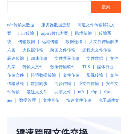
搜索
|
|
udp传输大数据
服务器数据迁移
高速文件传输解决方
|
|
|
|
案
FTP传输
aspera替代方案
跨境传输
传输系
|
|
|
|
统
传输数据
远程传输
数据迁移
大文件传输解决
|
|
|
|
方案
大数据传输
跨国文件传输
远程大文件传输
|
|
|
|
高速传输
加速传输
文件共享传输
文件数据
文件
|
|
|
|
|
共享
传输大文件
数据传输软件
TLS
媒体行业
|
|
|
|
传输文件
跨境数据传输
文件传输
影视传输
文件
|
|
|
|
传输系统
数据同步
同步传输
小文件传输
安全文
|
|
|
|
|
|
件传输
发送大文件
共享文件
mft
sftp
ftps
|
|
|
|
aes
数据管理
文件直传
快速文件传输
电子邮件文
|
|
|
件传输
传输解决方案
超大文件传输
文件传输软
|
|
|
|
件
文件同步
文件同步软件
大数据传输
文件传输
|
|
|
|
工具
文件传输协议
安全文件同步
高速文件传输
|
|
|
|
高速传输软件
传输软件
SD-WAN
极速传输
远程