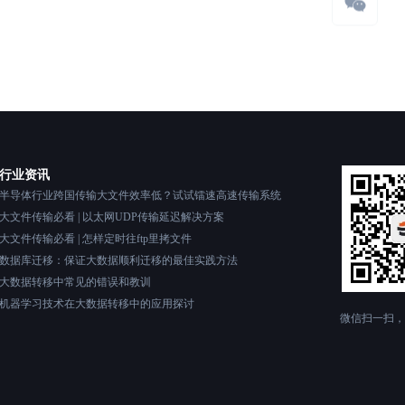
行业资讯
半导体行业跨国传输大文件效率低？试试镭速高速传输系统
大文件传输必看 | 以太网UDP传输延迟解决方案
大文件传输必看 | 怎样定时往ftp里拷文件
数据库迁移：保证大数据顺利迁移的最佳实践方法
大数据转移中常见的错误和教训
机器学习技术在大数据转移中的应用探讨
微信扫一扫