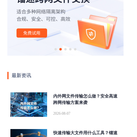
|
|
|
|
|
办公
外贸行业
文件管理
云计算
云存储
安全
|
|
|
|
|
传输
网络
高速缓存
SOCKS5
断点续传
|
|
|
|
aspera
高速传输协议
传输加密
高可用
跨国传
|
|
|
输
文件同步传输
高速数据传输
企业级文件传输软
|
|
|
|
|
件
大文件传输软件
tcp传输
传输协议
AD域
|
|
|
|
|
LDAP
数据传输
镭速传输
镭速云传
文件传输
|
|
|
|
大文件传输
文件管理平台
镭速软件
镭速
镭速
|
|
|
|
云
文件传输解决方案
跨境文件传输
点对点传输
最新资讯
|
|
|
数据交换
企业网盘私有化部署
UDP文件传输工具
文
|
|
|
件分享
海量文件传输
内网文件传输工具
私有化部
|
|
|
|
署
ftp传输替代方案
跨网文件交换
替代FTP
文件
内外网文件传输怎么做？安全高速
|
|
|
跨网传输方案来袭
传输校验
远距离传输大型文件
快速传输大文件
文档
|
|
|
安全外发
局域网文件传输工具
wetransfer替代
FTP替
2026-08-07
|
|
|
|
换方案
集群传输
增量同步
内外网文件传输
FTP
|
|
|
|
升级
跨网文件传输
企业大文件传输
自动同步
并
快速传输大文件用什么工具？镭速
|
|
|
行传输
Serv-U替代
Aspera
爱数文档替代方案