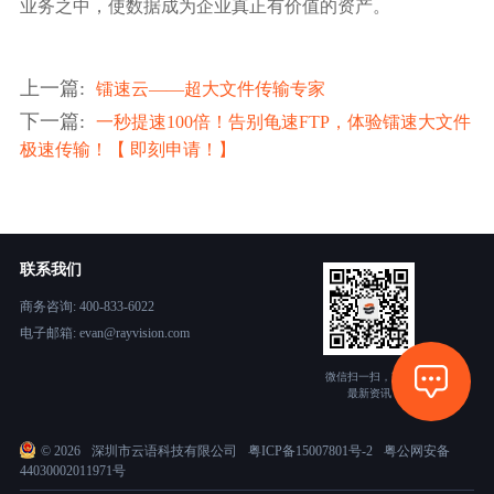
业务之中，使数据成为企业真正有价值的资产。
上一篇
:
镭速云——超大文件传输专家
下一篇
:
一秒提速100倍！告别龟速FTP，体验镭速大文件
极速传输！【 即刻申请！】
联系我们
商务咨询: 400-833-6022
电子邮箱: evan@rayvision.com
微信扫一扫，获取
最新资讯
©
2026
深圳市云语科技有限公司
粤ICP备15007801号-2
粤公网安备
44030002011971号