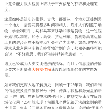
广告媒体
业竞争能力很大程度上取决于重要信息的获取和处理速
度。
金融行业
速度始终是进步的指标。古代，部落从一个地方迁徙到另
一个地方，需要花费很多时间和精力。后来人们驯服了动
基因行业
物，学会利用牛，马和马车来移动和搬运货物，这一过程
开始得以加速。如今，高铁、货运列车、货机等高速运输
工具的进步正在不断推动社会生产力水平。如果现在有人
汽车行业
要求从北京用马车将几吨货物运到广东，那服务商很可能
会说：“不好意思，我们不接待精神病患者！”。
生产制造业
速度已经成为人类文明进步的指标。而且，信息流的传输
还要求不断提高
大数据传输
速度以朝着现代化的方向发
IT互联网行业
展。
如果我们更深入地了解历史，回顾一下25年前，我们看到
影视制作业
的信息交换是在依赖拨号上网，传真，软盘和激光盘的帮
助下进行的。在创新技术的作用下，信息交换速度在该领
域仅仅用了25年就实现了前面几个世纪都无法想象到的重
大进展。集中式云服务开始充当数据存储，这样的“无形仓