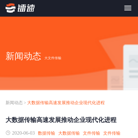
首页
产品与服务
新闻动态
大文件传输
大文件传输系统
解决方案
跨网文件交换系统
价格
应用场景解决方案
超大文件传输
FTP替代升级
新闻动态
>
大数据传输高速发展推动企业现代化进程
案例
海量小文件传输
大数据传输高速发展推动企业现代化进程
SDK传输应用集成
新闻动态
2020-06-03
跨国数据传输
数据传输
大数据传输
文件传输
文件传输
镭速Proxy代理加速