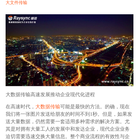
大文件传输
生态合作
数据同步
镭速FTP加速
关于镭速
内外网文件交换
帮助中心
数据迁移
数据协作
数据分发
大数据传输高速发展推动企业现代化进程
在高速时代，
大数据传输
可能是最快的方法。的确，现在
行业应用解决方案
我们将一张图片发送给朋友的时间不到1秒。但是，如果发
政府机构
送大量数据，仍然需要一套适用多种需求的解决方案。尤
其是对拥有大量工人的发展中和发达企业，现代企业业务
迫切需要迅速交换大量信息。整个商业流程的有效性与企