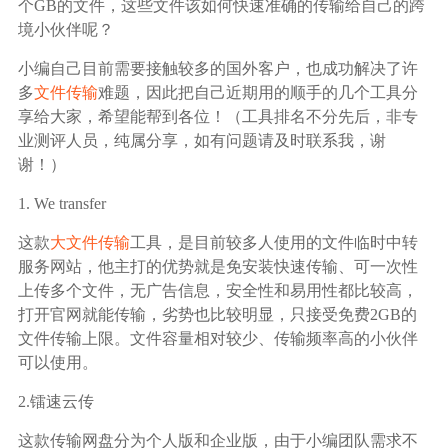
广告媒体
个GB的文件，这些文件该如何快速准确的传输给自己的跨
境小伙伴呢？
金融行业
小编自己目前需要接触较多的国外客户，也成功解决了许
多
文件传输
难题，因此把自己近期用的顺手的几个工具分
享给大家，希望能帮到各位！（工具排名不分先后，非专
基因行业
业测评人员，纯属分享，如有问题请及时联系我，谢
谢！）
汽车行业
1. We transfer
生产制造业
这款
大文件传输
工具，是目前较多人使用的文件临时中转
服务网站，他主打的优势就是免安装快速传输、可一次性
上传多个文件，无广告信息，安全性和易用性都比较高，
IT互联网行业
打开官网就能传输，劣势也比较明显，只接受免费2GB的
文件传输上限。文件容量相对较少、传输频率高的小伙伴
影视制作业
可以使用。
2.镭速云传
这款传输网盘分为个人版和企业版，由于小编团队需求不