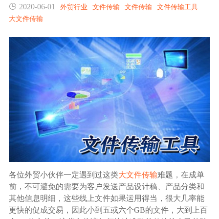
2020-06-01
外贸行业
文件传输
文件传输
文件传输工具
生态合作
大文件传输
数据同步
镭速FTP加速
关于镭速
内外网文件交换
帮助中心
数据迁移
数据协作
数据分发
行业应用解决方案
各位外贸小伙伴一定遇到过这类
大文件传输
难题，在成单
前，不可避免的需要为客户发送产品设计稿、产品分类和
政府机构
其他信息明细，这些线上文件如果运用得当，很大几率能
更快的促成交易，因此小到五或六个GB的文件，大到上百