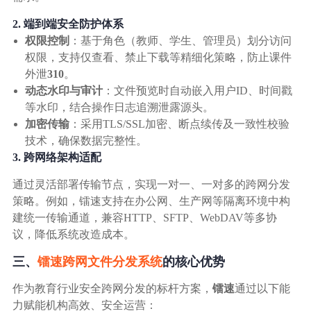
2. 端到端安全防护体系
权限控制
：基于角色（教师、学生、管理员）划分访问
权限，支持仅查看、禁止下载等精细化策略，防止课件
外泄
310
。
动态水印与审计
：文件预览时自动嵌入用户ID、时间戳
等水印，结合操作日志追溯泄露源头。
加密传输
：采用TLS/SSL加密、断点续传及一致性校验
技术，确保数据完整性。
3. 跨网络架构适配
通过灵活部署传输节点，实现一对一、一对多的跨网分发
策略。例如，镭速支持在办公网、生产网等隔离环境中构
建统一传输通道，兼容HTTP、SFTP、WebDAV等多协
议，降低系统改造成本。
三、
镭速跨网文件分发系统
的核心优势
作为教育行业安全跨网分发的标杆方案，
镭速
通过以下能
力赋能机构高效、安全运营：