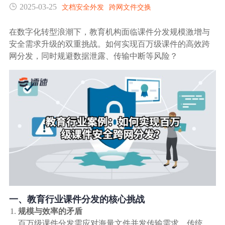
2025-03-25
文档安全外发
跨网文件交换
生态合作
数据同步
镭速FTP加速
在数字化转型浪潮下，教育机构面临课件分发规模激增与
关于镭速
安全需求升级的双重挑战。如何实现百万级课件的高效跨
内外网文件交换
网分发，同时规避数据泄露、传输中断等风险？
帮助中心
数据迁移
数据协作
数据分发
行业应用解决方案
政府机构
一、教育行业课件分发的核心挑战
规模与效率的矛盾
百万级课件分发需应对海量文件并发传输需求，传统