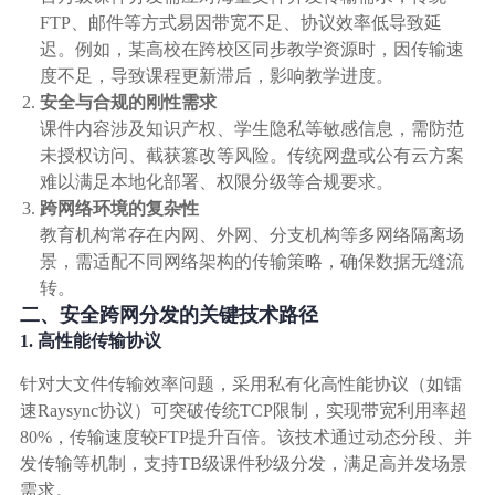
广告媒体
FTP、邮件等方式易因带宽不足、协议效率低导致延
迟。例如，某高校在跨校区同步教学资源时，因传输速
金融行业
度不足，导致课程更新滞后，影响教学进度。
安全与合规的刚性需求
课件内容涉及知识产权、学生隐私等敏感信息，需防范
基因行业
未授权访问、截获篡改等风险。传统网盘或公有云方案
难以满足本地化部署、权限分级等合规要求。
汽车行业
跨网络环境的复杂性
教育机构常存在内网、外网、分支机构等多网络隔离场
景，需适配不同网络架构的传输策略，确保数据无缝流
生产制造业
转。
二、安全跨网分发的关键技术路径
IT互联网行业
1. 高性能传输协议
针对大文件传输效率问题，采用私有化高性能协议（如镭
影视制作业
速Raysync协议）可突破传统TCP限制，实现带宽利用率超
80%，传输速度较FTP提升百倍。该技术通过动态分段、并
发传输等机制，支持TB级课件秒级分发，满足高并发场景
需求。