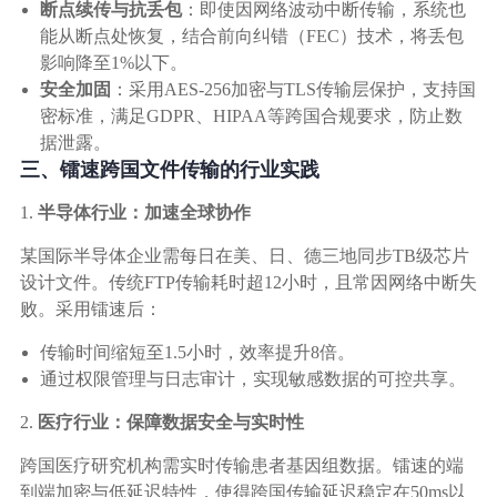
断点续传与抗丢包
：即使因网络波动中断传输，系统也
能从断点处恢复，结合前向纠错（FEC）技术，将丢包
影响降至1%以下。
安全加固
：采用AES-256加密与TLS传输层保护，支持国
密标准，满足GDPR、HIPAA等跨国合规要求，防止数
据泄露。
三、镭速跨国文件传输的行业实践
1.
半导体行业：加速全球协作
某国际半导体企业需每日在美、日、德三地同步TB级芯片
设计文件。传统FTP传输耗时超12小时，且常因网络中断失
败。采用镭速后：
传输时间缩短至1.5小时，效率提升8倍。
通过权限管理与日志审计，实现敏感数据的可控共享。
2.
医疗行业：保障数据安全与实时性
跨国医疗研究机构需实时传输患者基因组数据。镭速的端
到端加密与低延迟特性，使得跨国传输延迟稳定在50ms以