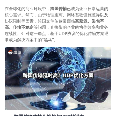
生态合作
在全球化的商业环境中，
跨国传输
已成为企业日常运营的
数据同步
核心需求。然而，由于物理距离、网络基础设施差异以及
镭速FTP加速
协议限制等因素，跨国文件传输常面临
高延迟、丢包率
关于镭速
内外网文件交换
高、传输不稳定
等问题，直接影响企业的协作效率和业务
连续性。针对这一痛点，基于UDP协议的优化传输方案逐
帮助中心
渐成为解决方案中的“黑马”。
数据迁移
数据协作
数据分发
行业应用解决方案
政府机构