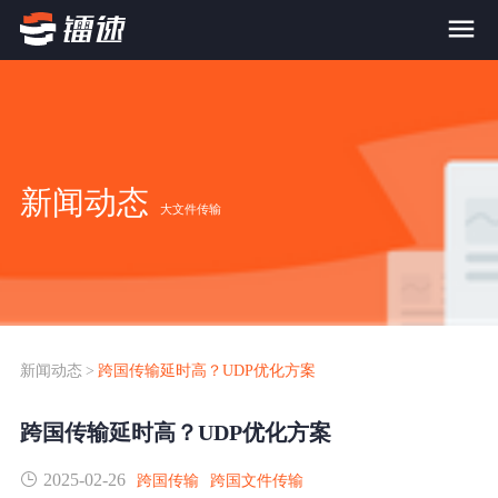
首页
产品与服务
新闻动态
大文件传输
大文件传输系统
解决方案
跨网文件交换系统
价格
应用场景解决方案
超大文件传输
FTP替代升级
新闻动态
>
跨国传输延时高？UDP优化方案
案例
海量小文件传输
跨国传输延时高？UDP优化方案
SDK传输应用集成
新闻动态
2025-02-26
跨国数据传输
跨国传输
跨国文件传输
镭速Proxy代理加速