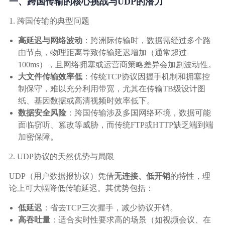
广告媒体
一、跨国传输的核心挑战与UDP的潜力
1. 跨国传输的典型问题
金融行业
高延迟与网络波动
：跨洲际传输时，数据需经过多个路
由节点，物理距离导致传输延迟增加（通常超过
基因行业
100ms），且网络拥塞或运营商策略差异会加剧波动性。
大文件传输效率低
：传统TCP协议因握手机制和拥塞控
制保守，难以充分利用带宽，尤其在传输TB级设计图
汽车行业
纸、基因数据或高清视频时效率低下。
数据安全风险
：跨国传输涉及多国网络环境，数据可能
生产制造业
面临窃听、篡改等威胁，而传统FTP或HTTP缺乏端到端
加密保障。
IT互联网行业
2. UDP协议的天然优势与局限
UDP（用户数据报协议）凭借
无连接、低开销
的特性，理
影视制作业
论上可大幅降低传输延迟。其优势包括：
低延迟
：省去TCP三次握手，减少协议开销。
高吞吐量
：适合实时性要求高的场景（如视频会议、在