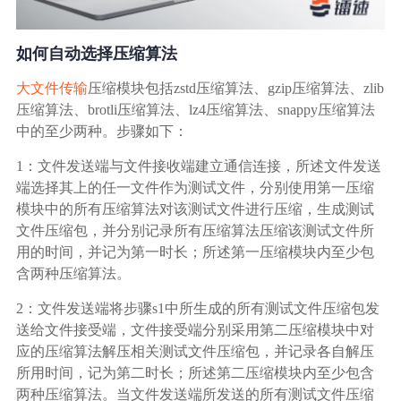
广告媒体
如何自动选择压缩算法
金融行业
大文件传输
压缩模块包括zstd压缩算法、gzip压缩算法、zlib
基因行业
压缩算法、brotli压缩算法、lz4压缩算法、snappy压缩算法
中的至少两种。步骤如下：
汽车行业
1：文件发送端与文件接收端建立通信连接，所述文件发送
端选择其上的任一文件作为测试文件，分别使用第一压缩
模块中的所有压缩算法对该测试文件进行压缩，生成测试
生产制造业
文件压缩包，并分别记录所有压缩算法压缩该测试文件所
用的时间，并记为第一时长；所述第一压缩模块内至少包
IT互联网行业
含两种压缩算法。
2：文件发送端将步骤s1中所生成的所有测试文件压缩包发
影视制作业
送给文件接受端，文件接受端分别采用第二压缩模块中对
应的压缩算法解压相关测试文件压缩包，并记录各自解压
所用时间，记为第二时长；所述第二压缩模块内至少包含
两种压缩算法。当文件发送端所发送的所有测试文件压缩