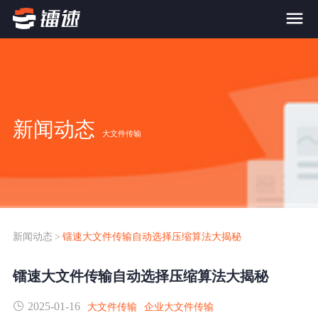
首页
产品与服务
新闻动态
大文件传输
大文件传输系统
解决方案
跨网文件交换系统
价格
应用场景解决方案
超大文件传输
FTP替代升级
新闻动态
>
镭速大文件传输自动选择压缩算法大揭秘
案例
海量小文件传输
镭速大文件传输自动选择压缩算法大揭秘
SDK传输应用集成
新闻动态
2025-01-16
跨国数据传输
大文件传输
企业大文件传输
镭速Proxy代理加速