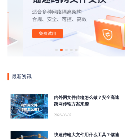
|
|
|
|
|
办公
外贸行业
文件管理
云计算
云存储
安全
|
|
|
|
|
传输
网络
高速缓存
SOCKS5
断点续传
|
|
|
|
aspera
高速传输协议
传输加密
高可用
跨国传
|
|
|
输
文件同步传输
高速数据传输
企业级文件传输软
|
|
|
|
|
件
大文件传输软件
tcp传输
传输协议
AD域
|
|
|
|
|
LDAP
数据传输
镭速传输
镭速云传
文件传输
|
|
|
|
大文件传输
文件管理平台
镭速软件
镭速
镭速
|
|
|
|
云
文件传输解决方案
跨境文件传输
点对点传输
最新资讯
|
|
|
数据交换
企业网盘私有化部署
UDP文件传输工具
文
|
|
|
件分享
海量文件传输
内网文件传输工具
私有化部
|
|
|
|
署
ftp传输替代方案
跨网文件交换
替代FTP
文件
内外网文件传输怎么做？安全高速
|
|
|
跨网传输方案来袭
传输校验
远距离传输大型文件
快速传输大文件
文档
|
|
|
安全外发
局域网文件传输工具
wetransfer替代
FTP替
2026-08-07
|
|
|
|
换方案
集群传输
增量同步
内外网文件传输
FTP
|
|
|
|
升级
跨网文件传输
企业大文件传输
自动同步
并
快速传输大文件用什么工具？镭速
|
|
|
行传输
Serv-U替代
Aspera
爱数文档替代方案