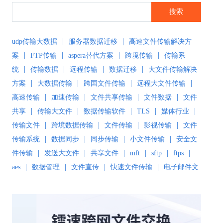
搜索
|
|
udp传输大数据
服务器数据迁移
高速文件传输解决方
|
|
|
|
案
FTP传输
aspera替代方案
跨境传输
传输系
|
|
|
|
统
传输数据
远程传输
数据迁移
大文件传输解决
|
|
|
|
方案
大数据传输
跨国文件传输
远程大文件传输
|
|
|
|
高速传输
加速传输
文件共享传输
文件数据
文件
|
|
|
|
|
共享
传输大文件
数据传输软件
TLS
媒体行业
|
|
|
|
传输文件
跨境数据传输
文件传输
影视传输
文件
|
|
|
|
传输系统
数据同步
同步传输
小文件传输
安全文
|
|
|
|
|
|
件传输
发送大文件
共享文件
mft
sftp
ftps
|
|
|
|
aes
数据管理
文件直传
快速文件传输
电子邮件文
|
|
|
件传输
传输解决方案
超大文件传输
文件传输软
|
|
|
|
件
文件同步
文件同步软件
大数据传输
文件传输
|
|
|
|
工具
文件传输协议
安全文件同步
高速文件传输
|
|
|
|
高速传输软件
传输软件
SD-WAN
极速传输
远程