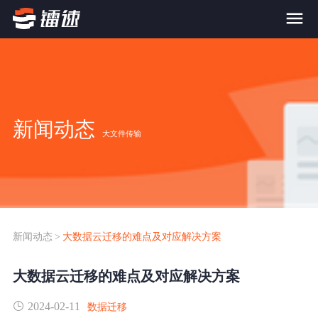
首页
产品与服务
新闻动态
大文件传输
大文件传输系统
解决方案
跨网文件交换系统
价格
应用场景解决方案
超大文件传输
FTP替代升级
新闻动态
>
大数据云迁移的难点及对应解决方案
案例
海量小文件传输
大数据云迁移的难点及对应解决方案
SDK传输应用集成
新闻动态
2024-02-11
跨国数据传输
数据迁移
镭速Proxy代理加速