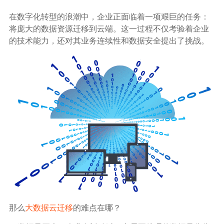
生态合作
在数字化转型的浪潮中，企业正面临着一项艰巨的任务：
数据同步
将庞大的数据资源迁移到云端。这一过程不仅考验着企业
镭速FTP加速
的技术能力，还对其业务连续性和数据安全提出了挑战。
关于镭速
内外网文件交换
帮助中心
数据迁移
数据协作
数据分发
行业应用解决方案
政府机构
那么
大数据云迁移
的难点在哪？