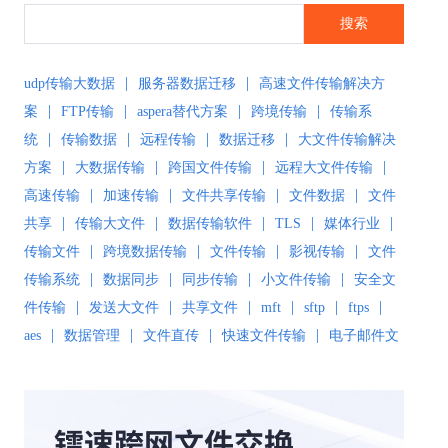
搜索
|
|
udp传输大数据
服务器数据迁移
高速文件传输解决方
|
|
|
|
案
FTP传输
aspera替代方案
跨境传输
传输系
|
|
|
|
统
传输数据
远程传输
数据迁移
大文件传输解决
|
|
|
|
方案
大数据传输
跨国文件传输
远程大文件传输
|
|
|
|
高速传输
加速传输
文件共享传输
文件数据
文件
|
|
|
|
|
共享
传输大文件
数据传输软件
TLS
媒体行业
|
|
|
|
传输文件
跨境数据传输
文件传输
影视传输
文件
|
|
|
|
传输系统
数据同步
同步传输
小文件传输
安全文
|
|
|
|
|
|
件传输
发送大文件
共享文件
mft
sftp
ftps
|
|
|
|
aes
数据管理
文件直传
快速文件传输
电子邮件文
|
|
|
件传输
传输解决方案
超大文件传输
文件传输软
|
|
|
|
件
文件同步
文件同步软件
大数据传输
文件传输
|
|
|
|
工具
文件传输协议
安全文件同步
高速文件传输
|
|
|
|
高速传输软件
传输软件
SD-WAN
极速传输
远程