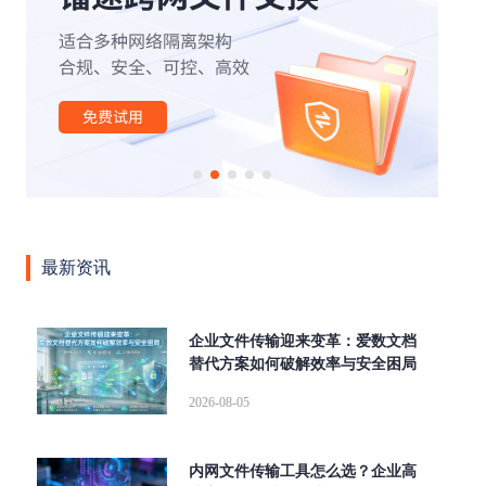
|
|
|
|
|
办公
外贸行业
文件管理
云计算
云存储
安全
|
|
|
|
|
传输
网络
高速缓存
SOCKS5
断点续传
|
|
|
|
aspera
高速传输协议
传输加密
高可用
跨国传
|
|
|
输
文件同步传输
高速数据传输
企业级文件传输软
|
|
|
|
|
件
大文件传输软件
tcp传输
传输协议
AD域
|
|
|
|
|
LDAP
数据传输
镭速传输
镭速云传
文件传输
|
|
|
|
大文件传输
文件管理平台
镭速软件
镭速
镭速
|
|
|
|
云
文件传输解决方案
跨境文件传输
点对点传输
最新资讯
|
|
|
数据交换
企业网盘私有化部署
UDP文件传输工具
文
|
|
|
件分享
海量文件传输
内网文件传输工具
私有化部
|
|
|
|
署
ftp传输替代方案
跨网文件交换
替代FTP
文件
企业文件传输迎来变革：爱数文档
|
|
|
替代方案如何破解效率与安全困局
传输校验
远距离传输大型文件
快速传输大文件
文档
|
|
|
安全外发
局域网文件传输工具
wetransfer替代
FTP替
2026-08-05
|
|
|
|
换方案
集群传输
增量同步
内外网文件传输
FTP
|
|
|
|
升级
跨网文件传输
企业大文件传输
自动同步
并
内网文件传输工具怎么选？企业高
|
|
|
行传输
Serv-U替代
Aspera
爱数文档替代方案