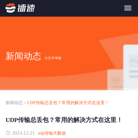
首页
产品与服务
新闻动态
大文件传输
大文件传输系统
解决方案
跨网文件交换系统
价格
应用场景解决方案
超大文件传输
FTP替代升级
新闻动态
>
UDP传输总丢包？常用的解决方式在这里！
案例
海量小文件传输
UDP传输总丢包？常用的解决方式在这里！
SDK传输应用集成
新闻动态
2023-12-21
跨国数据传输
udp传输大数据
镭速Proxy代理加速