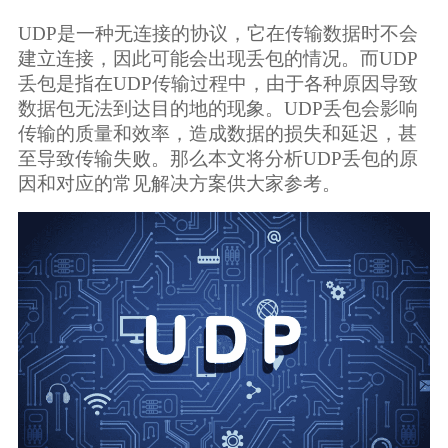
生态合作
UDP是一种无连接的协议，它在传输数据时不会
数据同步
建立连接，因此可能会出现丢包的情况。而UDP
镭速FTP加速
丢包是指在UDP传输过程中，由于各种原因导致
关于镭速
内外网文件交换
数据包无法到达目的地的现象。UDP丢包会影响
传输的质量和效率，造成数据的损失和延迟，甚
帮助中心
至导致传输失败。那么本文将分析UDP丢包的原
数据迁移
因和对应的常见解决方案供大家参考。
数据协作
数据分发
行业应用解决方案
政府机构