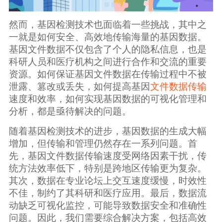
广告媒体
然而，基因检测技术也面临着一些挑战，其中之
金融行业
一就是如何安全、高效地传输海量的基因数据。
基因文件数据不仅包含了个人的隐私信息，也是
基因行业
科研人员和医疗机构之间进行合作和交流的重要
资源。如何保证基因文件数据在传输过程中不被
泄露、篡改或丢失，如何提高基因
文件数据传输
汽车行业
速度和效率，如何实现基因数据的可视化管理和
分析，都是亟待解决的问题。
生产制造业
随着基因检测技术的进步，基因数据的生成大幅
增加，但传输和管理仍然存在一系列问题。首
IT互联网行业
先，基因文件数据传输速度受网络因素干扰，传
统方法效率低下，特别是跨地区传输更为复杂。
影视制作业
其次，数据在专业论坛上交互速度缓慢，时效性
不佳，制约了其科研和医疗应用。最后，数据流
动缺乏可视化监控，可能导致数据安全和准确性
问题。因此，我们需要综合解决方案，包括高效