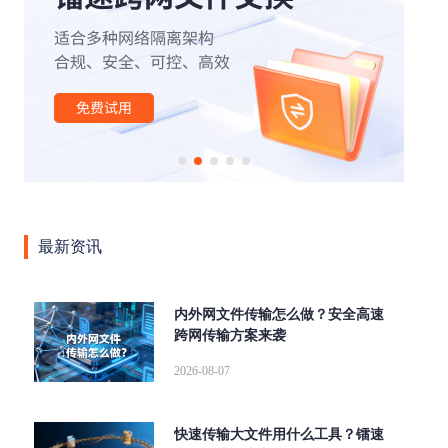
|
|
|
|
|
办公
外贸行业
文件管理
云计算
云存储
安全
|
|
|
|
|
传输
网络
高速缓存
SOCKS5
断点续传
|
|
|
|
aspera
高速传输协议
传输加密
高可用
跨国传
|
|
|
输
文件同步传输
高速数据传输
企业级文件传输软
|
|
|
|
|
件
大文件传输软件
tcp传输
传输协议
AD域
|
|
|
|
|
LDAP
数据传输
镭速传输
镭速云传
文件传输
|
|
|
|
大文件传输
文件管理平台
镭速软件
镭速
镭速
|
|
|
|
云
文件传输解决方案
跨境文件传输
点对点传输
最新资讯
|
|
|
数据交换
企业网盘私有化部署
UDP文件传输工具
文
|
|
|
件分享
海量文件传输
内网文件传输工具
私有化部
|
|
|
|
署
ftp传输替代方案
跨网文件交换
替代FTP
文件
内外网文件传输怎么做？安全高速
|
|
|
跨网传输方案来袭
传输校验
远距离传输大型文件
快速传输大文件
文档
|
|
|
安全外发
局域网文件传输工具
wetransfer替代
FTP替
2026-08-07
|
|
|
|
换方案
集群传输
增量同步
内外网文件传输
FTP
|
|
|
|
升级
跨网文件传输
企业大文件传输
自动同步
并
快速传输大文件用什么工具？镭速
|
|
|
行传输
Serv-U替代
Aspera
爱数文档替代方案