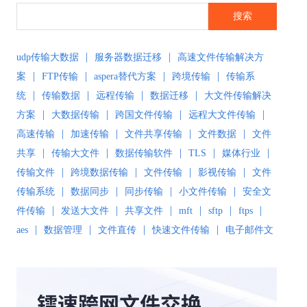
搜索
|
|
udp传输大数据
服务器数据迁移
高速文件传输解决方
|
|
|
|
案
FTP传输
aspera替代方案
跨境传输
传输系
|
|
|
|
统
传输数据
远程传输
数据迁移
大文件传输解决
|
|
|
|
方案
大数据传输
跨国文件传输
远程大文件传输
|
|
|
|
高速传输
加速传输
文件共享传输
文件数据
文件
|
|
|
|
|
共享
传输大文件
数据传输软件
TLS
媒体行业
|
|
|
|
传输文件
跨境数据传输
文件传输
影视传输
文件
|
|
|
|
传输系统
数据同步
同步传输
小文件传输
安全文
|
|
|
|
|
|
件传输
发送大文件
共享文件
mft
sftp
ftps
|
|
|
|
aes
数据管理
文件直传
快速文件传输
电子邮件文
|
|
|
件传输
传输解决方案
超大文件传输
文件传输软
|
|
|
|
件
文件同步
文件同步软件
大数据传输
文件传输
|
|
|
|
工具
文件传输协议
安全文件同步
高速文件传输
|
|
|
|
高速传输软件
传输软件
SD-WAN
极速传输
远程