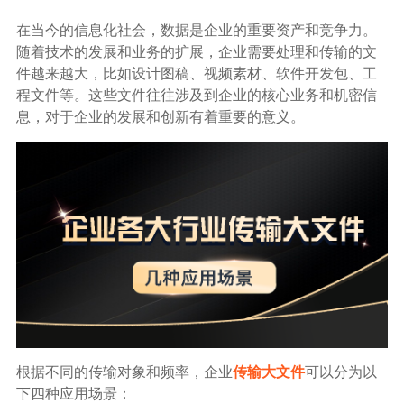
生态合作
在当今的信息化社会，数据是企业的重要资产和竞争力。
数据同步
随着技术的发展和业务的扩展，企业需要处理和传输的文
镭速FTP加速
件越来越大，比如设计图稿、视频素材、软件开发包、工
关于镭速
内外网文件交换
程文件等。这些文件往往涉及到企业的核心业务和机密信
息，对于企业的发展和创新有着重要的意义。
帮助中心
数据迁移
数据协作
数据分发
行业应用解决方案
政府机构
根据不同的传输对象和频率，企业
传输大文件
可以分为以
下四种应用场景：