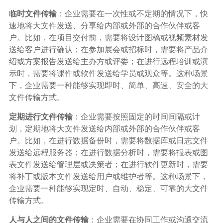
广告媒体
临时文件传输
：企业需要在一次性或不定期的情况下，快
速地将大文件发送、分享给内部或外部的合作伙伴或客
金融行业
户。比如，在项目交付前，需要将设计图稿或视频素材发
送给客户进行确认；在参加展会或招标时，需要将产品介
基因行业
绍或方案报告发送给主办方或评委；在进行远程培训或演
示时，需要将课件或软件发送给学员或观众等。这种场景
下，企业需要一种能够实现即时、简单、高速、安全的大
汽车行业
文件传输方式。
定期进行文件传输
：企业需要按照固定的时间间隔或计
生产制造业
划，定期地将大文件发送给内部或外部的合作伙伴或客
户。比如，在进行数据备份时，需要将数据库或日志文件
IT互联网行业
发送给远程服务器；在进行数据分析时，需要将报表或图
表文件发送给管理层或决策者；在进行软件更新时，需要
将补丁或版本文件发送给用户或维护者等。这种场景下，
影视制作业
企业需要一种能够实现定时、自动、稳定、可靠的大文件
传输方式。
人与人之间的文件传输
：企业需要在协同工作或沟通交流