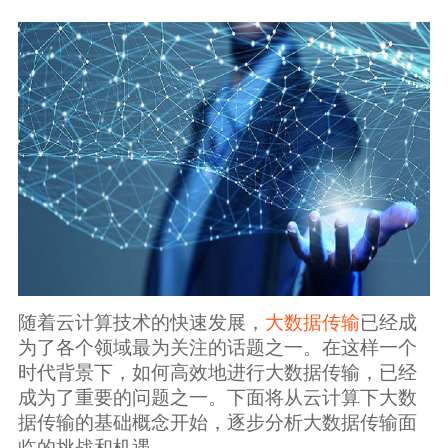
生态合作
数据同步
镭速FTP加速
关于镭速
内外网文件交换
帮助中心
数据迁移
数据协作
数据分发
随着云计算技术的快速发展，
大数据传输
已经成
为了各个领域最为关注的话题之一。在这样一个
行业应用解决方案
时代背景下，如何高效地进行大数据传输，已经
政府机构
成为了重要的问题之一。下面将从云计算下大数
据传输的基础概念开始，逐步分析大数据传输面
临的挑战和机遇。