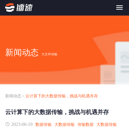
首页
产品与服务
新闻动态
大文件传输
大文件传输系统
解决方案
跨网文件交换系统
价格
应用场景解决方案
超大文件传输
FTP替代升级
新闻动态
>
云计算下的大数据传输，挑战与机遇并存
案例
海量小文件传输
云计算下的大数据传输，挑战与机遇并存
SDK传输应用集成
新闻动态
2023-06-19
跨国数据传输
数据传输
大数据传输
传输数据
大数据传输
镭速Proxy代理加速