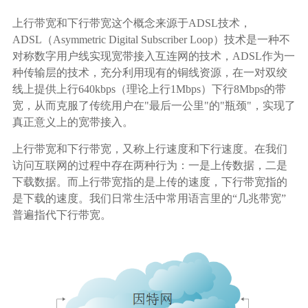
生态合作
上行带宽和下行带宽这个概念来源于ADSL技术，
数据同步
ADSL（Asymmetric Digital Subscriber Loop）技术是一种不
镭速FTP加速
对称数字用户线实现宽带接入互连网的技术，ADSL作为一
关于镭速
内外网文件交换
种传输层的技术，充分利用现有的铜线资源，在一对双绞
线上提供上行640kbps（理论上行1Mbps）下行8Mbps的带
帮助中心
宽，从而克服了传统用户在"最后一公里"的"瓶颈"，实现了
数据迁移
真正意义上的宽带接入。
上行带宽和下行带宽，又称上行速度和下行速度。在我们
数据协作
访问互联网的过程中存在两种行为：一是上传数据，二是
下载数据。而上行带宽指的是上传的速度，下行带宽指的
数据分发
是下载的速度。我们日常生活中常用语言里的“几兆带宽”
普遍指代下行带宽。
行业应用解决方案
政府机构