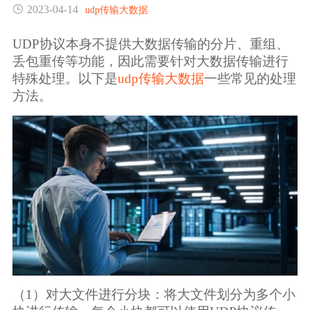
2023-04-14
udp传输大数据
生态合作
数据同步
镭速FTP加速
UDP协议本身不提供大数据传输的分片、重组、
关于镭速
丢包重传等功能，因此需要针对大数据传输进行
内外网文件交换
特殊处理。以下是
udp传输大数据
一些常见的处理
方法。
帮助中心
数据迁移
数据协作
数据分发
行业应用解决方案
政府机构
（1）对大文件进行分块：将大文件划分为多个小