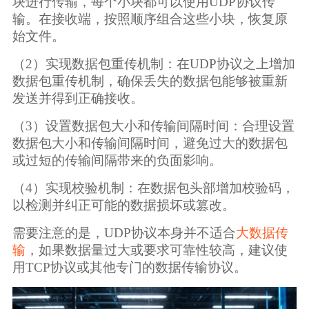
块进行传输，每个小块都可以使用UDP协议传
广告媒体
输。在接收端，按照顺序组合这些小块，恢复原
始文件。
金融行业
（2）实现数据包重传机制：在UDP协议之上增加
数据包重传机制，确保丢失的数据包能够被重新
基因行业
发送并得到正确接收。
汽车行业
（3）设置数据包大小和传输间隔时间：合理设置
数据包大小和传输间隔时间，避免过大的数据包
或过短的传输间隔带来的负面影响。
生产制造业
（4）实现校验机制：在数据包头部增加校验码，
以检测并纠正可能的数据损坏或篡改。
IT互联网行业
需要注意的是，UDP协议本身并不适合
大数据传
影视制作业
输
，如果数据量过大或要求可靠性较高，建议使
用TCP协议或其他专门的数据传输协议。