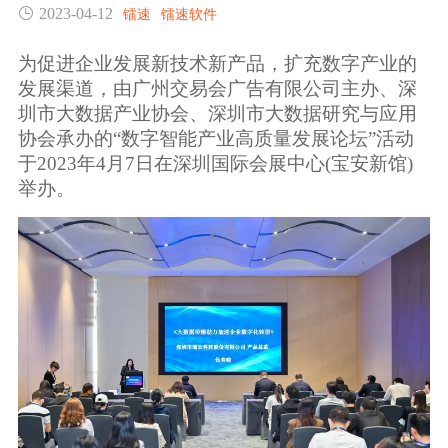
2023-04-12
镭速
镭速软件
生态合作
数据同步
镭速FTP加速
为促进企业发展新技术新产品，扩充数字产业的
关于镭速
发展渠道，由广州交易会广告有限公司主办、深
内外网文件交换
圳市大数据产业协会、深圳市大数据研究与应用
协会承办的“数字智能产业高质量发展论坛”活动
帮助中心
数据迁移
于2023年4月7日在深圳国际会展中心(宝安新馆)
举办。
数据协作
数据分发
行业应用解决方案
政府机构