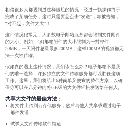
生态合作
相信很多人都遇到过这样尴尬的情况：经过一顿操作终于
数据同步
完成了某项任务，这时只需要您点击“发送”，却被告知，
镭速FTP加速
“对不起，文件太大”！
关于镭速
内外网文件交换
这种情况很常见，大多数电子邮箱服务都会限制文件附件
的大小。例如，QQ邮箱附件的大小限制为一封邮件
帮助中心
数据迁移
50MB，一天附件总量最多200MB，这样100MB的视频都无
法一次性传输。
数据协作
假如真的遇上这种情况，我们该怎么办？电子邮箱不是我
们的唯一选择，许多独立的文件传输服务都可以胜任这项
数据分发
工作。这里，我们将给出6种简单又便宜的替代方案，以确
保你可以在几分钟内将GB级的大文件轻松发送给任何人。
共享大文件的最佳方法：
行业应用解决方案
将文件上传到云存储服务，然后与他人共享或通过电子
政府机构
邮件发送
试试大文件传输软件镭速