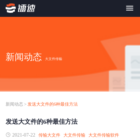
首页
产品与服务
新闻动态
大文件传输
大文件传输系统
解决方案
跨网文件交换系统
价格
应用场景解决方案
超大文件传输
FTP替代升级
新闻动态
>
发送大文件的6种最佳方法
案例
海量小文件传输
发送大文件的6种最佳方法
SDK传输应用集成
新闻动态
2021-07-22
跨国数据传输
传输大文件
大文件传输
大文件传输软件
镭速Proxy代理加速