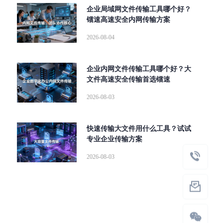
企业局域网文件传输工具哪个好？
镭速高速安全内网传输方案
2026-08-04
企业内网文件传输工具哪个好？大
文件高速安全传输首选镭速
2026-08-03
快速传输大文件用什么工具？试试
专业企业传输方案
2026-08-03