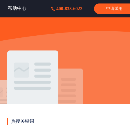
帮助中心
400-833-6022
申请试用
热搜关键词