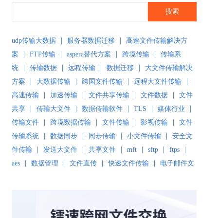
搜索
|
|
udp传输大数据
服务器数据迁移
高速文件传输解决方
|
|
|
|
案
FTP传输
aspera替代方案
跨境传输
传输系
|
|
|
|
统
传输数据
远程传输
数据迁移
大文件传输解决
|
|
|
|
方案
大数据传输
跨国文件传输
远程大文件传输
|
|
|
|
高速传输
加速传输
文件共享传输
文件数据
文件
|
|
|
|
|
共享
传输大文件
数据传输软件
TLS
媒体行业
|
|
|
|
传输文件
跨境数据传输
文件传输
影视传输
文件
|
|
|
|
传输系统
数据同步
同步传输
小文件传输
安全文
|
|
|
|
|
|
件传输
发送大文件
共享文件
mft
sftp
ftps
|
|
|
|
aes
数据管理
文件直传
快速文件传输
电子邮件文
|
|
|
件传输
传输解决方案
超大文件传输
文件传输软
|
|
|
|
件
文件同步
文件同步软件
大数据传输
文件传输
|
|
|
|
工具
文件传输协议
安全文件同步
高速文件传输
|
|
|
|
高速传输软件
传输软件
SD-WAN
极速传输
远程