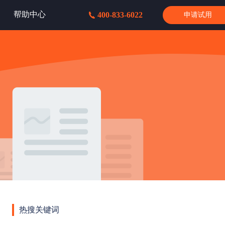
帮助中心
400-833-6022
申请试用
热搜关键词