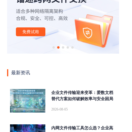
|
|
|
|
|
办公
外贸行业
文件管理
云计算
云存储
安全
|
|
|
|
|
传输
网络
高速缓存
SOCKS5
断点续传
|
|
|
|
aspera
高速传输协议
传输加密
高可用
跨国传
|
|
|
输
文件同步传输
高速数据传输
企业级文件传输软
|
|
|
|
|
件
大文件传输软件
tcp传输
传输协议
AD域
|
|
|
|
|
LDAP
数据传输
镭速传输
镭速云传
文件传输
|
|
|
|
大文件传输
文件管理平台
镭速软件
镭速
镭速
|
|
|
|
云
文件传输解决方案
跨境文件传输
点对点传输
最新资讯
|
|
|
数据交换
企业网盘私有化部署
UDP文件传输工具
文
|
|
|
件分享
海量文件传输
内网文件传输工具
私有化部
|
|
|
|
署
ftp传输替代方案
跨网文件交换
替代FTP
文件
企业文件传输迎来变革：爱数文档
|
|
|
替代方案如何破解效率与安全困局
传输校验
远距离传输大型文件
快速传输大文件
文档
|
|
|
安全外发
局域网文件传输工具
wetransfer替代
FTP替
2026-08-05
|
|
|
|
换方案
集群传输
增量同步
内外网文件传输
FTP
|
|
|
|
升级
跨网文件传输
企业大文件传输
自动同步
并
内网文件传输工具怎么选？企业高
|
|
|
行传输
Serv-U替代
Aspera
爱数文档替代方案