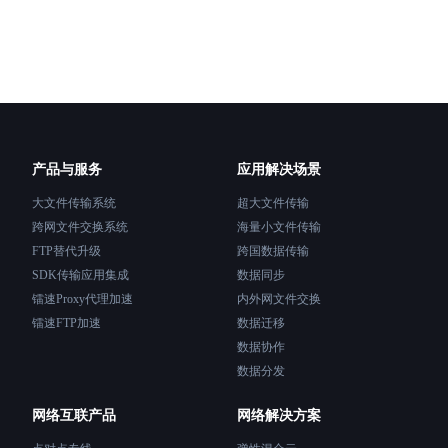
方式及镭速解
是一种基于U
执行文件或特
了镭速，公司可以具有以下优
术，可以突破
速度慢，会影
擎，拥有智能
这也是目前很
用进行攻击或
保障业务数据
几点： 高速：Raysync协议采用了多线程、断点续传、智能压缩等技术，可以
的优缺点，并
SSL/TLS
实现高达10
呢？答案是肯
备对用户上传
议的带宽利用率
议开发的软件产
镭速传输平台
Raysync
镭速采用了分
溯，对数据传
盗用。Ray
同时使用多个
4、用户轻松
产品与服务
应用解决场景
的文件。 稳定：Raysync协议具有强大的容错能力，可以在网络波动或者中断
速度。根据实
游、各地研发
的情况下自动恢复
国场景下也可以达到数
大文件传输系统
超大文件传输
通知。 镭速
议拥有简洁友
缩、断点续传
基因、制造业
跨网文件交换系统
海量小文件传输
分享等操作。
输过程的影响
传统文件传输方
FTP替代升级
跨国数据传输
件的传输。 最后，除了协议这块，如何想要一站式大文件传输软件，可以试
自动恢复并继续完成未完
多个方面存在
SDK传输应用集成
数据同步
试镭速，镭速
AES-25
足客户在文件
效可控的大文
镭速Proxy代理加速
内外网文件交换
且使用TLS
行业，镭速提
发，文件管理
镭速FTP加速
数据迁移
国内用户的特
布，如需转载，请注明
协作需求，支
数据协作
Rsync等，可
议》内容由镭
供了一个统一
数据分发
https://ww
审计等功能。
件传输协议（
改、删除、暂
网络互联产品
网络解决方案
日志等信息。