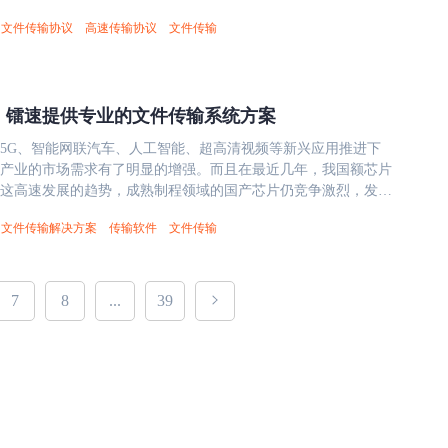
过程进行有效的控制和调节，无法实现对传输任务的分配、调
每个协议都有自己的适用场景和特点，企业应该更具自己的需求
的文件传输方法至关重要。它不仅要具备强大的加密、身份验证
为制造业提供了多方面的优势，助力企业在竞争激烈的市场中脱
等功能，导致传输效果难以保证和评估。 为了解决这些问
文件传输协议
高速传输协议
文件传输
署一个前置机，作为该隔离网的数据交换入口和出口。 私有的
本文将介绍企业常见的四种文件传输协议：
，还需完全兼容国产操作系统和CPU，确保自主知识产权。通过
文《类似芯片高科技制造业如何实现高效且安全的文件数据传
一种新型的文件传输工具，能够提供高速、稳定、安全、可控的
文件传输协议。镭速的内外网交换系统使用私有的 Raysync文件传输协
P和FTPS和Raysync，分析它们在安全性和稳定性方面的特点，给出
样的解决方案，用户可以在麒麟、统信、欧拉等平台以及兆芯、
速-大文件传输软件整理发布，如需转载，请注明出处及链接：
。目前市场上有几种可以替代FTP的文件传输工具，它们分别
门开发的一种文件传输协议。Raysync 文件传输协议可以根据网
件传输协议的建议和注意事项。 FTP FTP（File Transfer
飞腾等CPU上实现无缝运行，同时满足信创合规要求。未来，随
w.raysync.cn/news/post-id-1530 相关推荐 企业文件传输速度慢？宽带
 SFTP是一种基于SSH协议的安全文件传输协议，它可以提供加密和
整传输速率和重传策略，实现高效稳定的文件传输。 一站式审
l）是最基本的文件传输协议，它使用 TCP/IP 协议进行数据传输，可以
不断发展，文件传输技术将进一步优化，为国家和企业提供更安
么办？ 两台电脑如何快速传输几百G文件，这款文件传输软件真
护数据的安全性和完整性。SFTP只需要一个连接端口（22
，镭速提供专业的文件传输系统方案
镭速的内外网交换系统提供了一站式审核审批流程，即用户可以
系统、不同硬件平台之间的文件共享和交换。FTP 的缺点是它没
字化支撑。建议用户在选型时优先考虑全面测试和长期兼容性，
输高效分发影视行业海量素材
现对文件和目录的各种操作。 SFTP也有以下几个缺点：SFTP使
进行数据交换申请和审批。 完整真实的日志记录。镭速
数据在传输过程中是明文的，容易被窃听、篡改或者盗用。FTP
和业务连续性。 &nbsp;
方式，不能直接被人类阅读和记录，不利于日志分析和故障排
5G、智能网联汽车、人工智能、超高清视频等新兴应用推进下
系统提供了完整真实的日志记录，即系统会自动记录每一次数据
进行校验，无法保证数据的完整性和一致性。FTP 的另一个缺点
的SSH密钥管理和验证比较复杂，需要安装额外的软件和配置服务
产业的市场需求有了明显的增强。而且在最近几年，我国额芯片
息，包括申请人、审批人、文件名、文件大小、文件类型、传输
端口来进行数据传输，一个是控制端口（21），一个是数据端口
的标准定义了一些可选或推荐的功能，导致不同厂商的软件之间可
这高速发展的趋势，成熟制程领域的国产芯片仍竞争激烈，发展
融安全的守护者，必须不断适
样会增加防火墙的配置难度和网络资源的消耗。 SFTP
问题；SFTP不支持递归删除目录和服务器之间的文件复制操
来了不同板块的良好发展态势。 据相关消息报到，目前已初步
变革。银行内部隔离网作为一项关键的网络安全举措，必须保障
re File Transfer Protocol）是在 SSH 协议的基础上实现的一种安全
文件传输解决方案
传输软件
文件传输
、晶圆制造、封装测试的集成电路全产业链初级阶段。伴随着集
健运行、客户数据的安全传输，以及合规法规的遵守。然而，内
。SSH（Secure Shell）是一种用于远程登录和管理服务器的加
字证书进行身份验证，并对数据进行加密。FTPS需要两个连接
不断完善，上下游协同发展，本土企业的技术创新一直在稳步前
的数据交换问题一直是银行所面临的复杂挑战之一。 镭速的内
以实现对数据进行加密和认证，保证了数据的安全性和可靠性。
和随机号），一个用于命令通道，一个用于数据通道。 然而，
成电路行业的发展提供新的切入点。 芯片行业面临的问题 随着
，以其前置机部署模式、私有的Raysync文件传输协议、一站式
缺点是它需要安装 SSH 服务器和客户端软件，增加了系统的开销和维
以下几个缺点：FTPS没有统一的目录列表格式，不利于跨平台的文
的发展，与上下游、各地研发中心的文件交换的需求愈发频繁，
7
8
...
39
以及完整真实的日志记录，为银行提供了一个安全高效的数据交
TP 也有一些兼容性和性能的问题，例如不支持文件的压缩和缓
PS需要使用额外的数据通道，导致在防火墙后面使用比较困难，
增长，在业务数据文件的传输效率、可靠性、安全性等方面的问
随着技术的不断进步和创新，我们有理由相信，在镭速的内外网
 SSH 协议的限制。 FTPS FTPS是在 FTP 协议的基
端口；FTPS没有规定字符集要求，导致文件名可能出现乱码或
需要专业的文件系统替代原有FTP传输方式，以支撑文件交互的
力下，银行业务将更加安全、高效，为客户创造更为便捷的金融
SL/TLS 协议的一种安全的文件传输协议。FTPS 的缺点是它需要
不支持修改和保护目录或文件的属性。 WebDAV WebDAV是一种
件传输的规范化、系统化、可审计化。 镭速如何助力芯片行业
《各大银行内部隔离网数据是如何进行安全交换传输的？》内容
端口来进行数据传输（控制端口 990，数据端口 989，以及可能
协议的文件访问协议，它可以利用现有的Web服务器和浏览器进行
司的人士来说，镭速可以以高速的传输速度发送和接收业务数据
件传输软件整理发布，如需转载，请注明出处及链接：
式端口），增加了防火墙的配置难度和网络资源的消耗。FTPS
享，并支持版本控制和锁定功能。WebDAV通常使用80号或443
了使用镭速自研raysync传输协议技术构建的完整的文件传输软件
w.raysync.cn/news/post-id-1505 相关推荐 大数据的安全文件传输对于
性和证书管理的问题，例如不同平台和厂商对 SSL/TLS 的支持
，WebDAV也有以下几个缺点：WebDAV对文件大小和数量有限
片行业公司能够与上下游、各地研发中心快速、安全、可靠的接
要性 企业网络如何做到超大数据安全传输 企业大数据传输的四类
的申请、更新、验证等过程比较复杂。 Raysync Raysync协议
输大量或大型的文件；WebDAV对文件类型有要求，不能传输可
送业务数据文件，满足公司对于业务数据文件交换的要求。 有