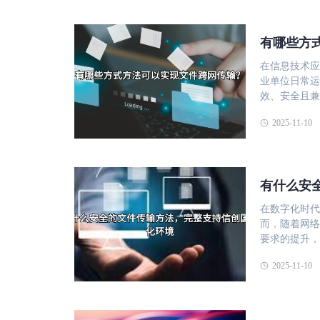
有哪些方
在信息技术应
业单位日常运
效、安全且兼
种常见的文件跨
2025-11-10
件传输方式 
久的传输方式
作系统已对F
合加密技术使
有什么安
统的内部环境
件，依赖邮件
在数字化时代
件时容易失败
而，随着网络
系统可提供基
要求的提升，
传输 特点：
为重要。信创
传输安全。 
2025-11-10
数据安全。本
但需注意性能
和终端环境下
术需求 信创
自主知识产权和合规性。 一、信创国产
权，避免依赖
技术领域推动