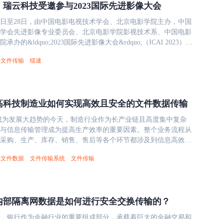
标准。 多架构CPU与操作系统兼容 CPU适配：需兼容兆芯、海
瑞云科技受邀参与2023国际先进影像大会
全水平。在这一环境下，文件传输方法需要满足严格的兼容性和
腾等国产处理器架构，保障传输工具在不同硬件环境中稳定运
 信创服务器和终端环境：信创环境覆盖从服务器到终端的全链
容：支持麒麟、统信、欧拉等国产操作系统，实现跨平台无缝部
1月27日至28日，由中国电影电视技术学会、北京电影学院主办，中国
方案能够在各种国产硬件和软件平台上稳定运行。例如，文件传
效率优化 在大文件或海量小文件传输场景中，需解决网络延迟和
学会先进影像专业委员会、北京电影学院影视技术系、中国电影
信创服务器的高性能需求，同时在终端设备上提供用户友好的体
，提升传输效率。 三、现代化文件传输解决方案 为满足信创环
办的&ldquo;2023国际先进影像大会&rdquo;（ICAI 2023）在
传输无中断。 支持的操作系统和CPU：完整的信创兼容性包括
与自主可控的需求，一些基于自研核心技术的传输方案逐渐成为
o;赋能&middot;创新&middot;
作系统和CPU架构的支持。主流国产操作系统如麒麟、统信和欧
文件传输
镭速
镭速传输方案通过自研的Raysync协议，在信创服务器和终端环
;&mdash;AI开启影像新视界&rdquo;为主题，共有15位国内外先进
定的基础平台；而国产CPU如兆芯、海光、鲲鹏和飞腾，则确保
效稳定的文件传输。其特点包括： 高性能传输：通过智能压缩
用领域的资深专家学者、知名创作者、领军企业代表参会交流，
自主可控。文件传输方法必须针对这些平台进行优化，以保障高
术，大幅提升传输效率，降低网络延迟。 全面国产化适配：兼
PP全程线上直播，两天内共吸引逾400位嘉宾和观众线下参会，
。 自主知识产权和合规要求：信创国产化强调解决方案需具备
作系统与CPU架构，支持国密算法保障数据安全。 无缝集成部
者致辞 瑞云科技受邀参与了本次会议，
，避免潜在的法律风险和技术依赖。这意味着文件传输工具应从
高科技制造业如何实现高效且安全的文件数据传输
化接口，可快速嵌入现有信息化系统，满足自主可控要求。
学者和业界人士齐聚一堂，共同探讨人工智能浪潮下先进影像技
层应用均为自主研发，符合国家相关标准，并能通过严格的信创
件跨网传输在信创环境中需兼顾效率、安全性与兼容性。传统方
和应用前景，以及如何应对新技术带来的挑战和问题，为我国的
安全的文件传输方法的核心要求 在信创国产化环境中，安全的文
0成为发展大趋势的今天，制造行业作为长产业链且高度集中复杂
邮件等虽能实现基础功能，但难以满足高性能与国产化要求。现代
注入新的动力。 与此同时，瑞云科技作为会展支持单位，还在
仅要满足通用安全标准，还需针对国产平台进行深度适配。以下
与信息传输管理成为提高生产效率的重要因素。整个业务流程从
过技术优化与全面适配，为信创用户提供了更可靠的选择。在推
了内容丰富的厂商展台，以Workshop的形式吸引了大批观众前来
求，确保数据传输的机密性、完整性和可用性。 加密技术的应
采购、生产、库存、销售、售后等各个环节都涉及到信息高效传
主创新的过程中，选择符合国情的文件传输技术，将为组织数字
件传输依赖于强大的加密算法，如国密算法
求。 然而，制造业在文件数据传输方面面临着
基础。 &nbsp;
影视制作对算力的庞大需求切入，介绍了
文件数据
文件传输系统
文件传输
M3/SM4），这些算法已在国内得到广泛应用和认可。加密过程应在
庞大的数据量、业务流程复杂、疏于安全管理、低效率重复工作
的Renderbus瑞云渲染平台的原理、流程、应用效率、实际案
中和存储阶段全程实施，防止数据被窃取或篡改。同时，在国产
不仅导致了成本增加和生产率降低，还可能危及企业的核心竞争
云端桌面图形工作站、Raysync镭速企业大文件传输、RayLink
或飞腾上，加密操作需通过硬件加速优化，以提升效率并降低资源
。因此，如何高效、安全地移动和共享由这些技术生成的大量数
云界AI等产品对影视制作的实际助力作用。 本次大会在业界
验证与访问控制：为了确保只有授权用户能够访问文件，文件传
个真正的挑战。 传统FTP工具的问题 在过去，制造业通常依赖
行、高校师生中取得了热烈反响。 参会观众表示，大会议程紧
内部隔离网数据是如何进行安全交换传输的？
多因素身份验证机制，例如结合数字证书和生物特征识别。在信
工具进行文件数据传输，但这种方式存在许多问题和弊端，包括：
能对先进影像制作与应用领域的深刻影响与未来发展趋势，嘉宾
需要与国产操作系统的安全模块无缝集成，例如统信UOS的权限
 传统FTP方式受制于网络带宽和延迟，导致大文件或海量小文件
践并重，具备技术前沿性与国际视野，内容质量颇高，令人收获
，银行作为金融行业的重要组成部分，承载着巨大的金融交易和