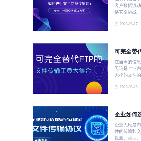
管理功能，从
的传输时间过
颇丰。 随着科技的不断进步和创新，影像行业也在不断发展壮大。
客户数据流动
与可用性保障
络波动和中断
&ldquo;
络安全挑战。
传输过程中是
增加工作负担
关行业的发展
措施，其中之一便是银
架构，如负载
储空间，导致
2023-08-17
均具有重要和积极的意义。 瑞云科
级分类和隔离
高并发场景下
传输系统的优
算服务的公司
部攻击和数据
多种国产环境
平台，为制造
户多样性需求
题，本文将深
统上，它应能
业在生产、运
业大文件传输
传输的。 尽
应云原生环境
生产报告等。
可完全替
（私有化部署
交换带来了困
输速度和响应
享和协作。然
本文《市场动
如： 内网与外网之间的数据交换。内网是银行最核心和最敏感的子网，存储
中，一些工具
速传输系统利
在当今的信息
文件传输软件
了大量的客户
以镭速为例，
全程加密传输
无论是企业内
https://ww
沟通和协作的
化平台上无缝
据，这些数据
大小的文件的
方案，深圳互
网与外网之间
和终端设计，
方式没有对数
CIFS等，都存在着一
营战略协议 
进行 。 专网与金融网之间的数据交换。专网是银行为了满足特定业务需求而
2023-08-16
同时，它兼容
和窃取，造成
包、拥塞等因
拟制作技术魅
建立的子网，
能和低延迟，
据在传输过程
输效率低下，
行与其他金融
该方案集成了
需要对各种类
输不稳定：由
付系统、银联
身份验证模块
导致数据分散乱，存储
断线、中断、
以保证业务的协调和统一 综上所述，现
企业如何
露。此外，它
的核心竞争力
本，同时也增加了数据
险和管理问题
提升整体可靠
产的各种文件
密和认证机制
等。 为了解决这些问题，我们需要一种安全、高效、便捷、稳定的跨网数据
企业无论是内
有代码均为自
易导致数据浪
整性，容易遭
安全交换解决
件的传输和交
技术依赖，还
全、可控、智
的损失。 传输不可控：由于缺乏统一的管理和监控平台，传统的文件传输方
种专为银行内
数量、类型、
信创认证，支
优化数据结构