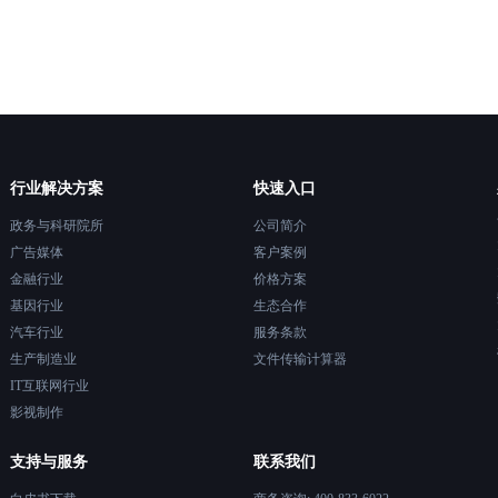
决方案
DP协议的高速文件传输协议，它是由镭速自主研发的一项核心技
殊格式的文件；WebDAV对网络性能有依赖，如果网络不稳定或
势： 1、镭速系统内置高性能文件传输协议引
传统网络和硬件的限制，实现高效、安全、稳定的大文件传输，
响传输效果和体验；WebDAV存在一些安全漏洞，可能被黑客利
压缩技术和断点续传、错误重传、文件一致性校验等机制，有效
多企业选择比较多的文件传输协议。Raysync协议的优点有以下
破坏。 综上所述，这些可完全替代FTP的文件传输工具都有各自
文件传输的可靠性，确保数据的完整性。 2、针对传输通道增加
不能完全满足企业的需求。那么有没有一种更好的文件传输工具
协议安全功能，通过SSL/TLS安全机制对传输内容进行加密，同时具
0倍的传输速度提升，让您在秒级内完成大文件的传输。Raysync协
定的。镭速就是这样一款基于自主研发的Raysync超高速传输协
的文件自动进行病毒查杀功能，保护数据安全。 3、通过专业的
超过96%，有效减少了网络延迟和丢包的影响。 安全：
品，它可以帮助企业实现以下几个方面的优势： 高速传输：
，从事前用户的权限管控、事中的文件类型过滤、事后的审计追
协议使用了AES-256加密算法，可以保护您的文件不被窃听、篡改或者
片和并行技术，将一个大文件分割成多个小片段进行传输，并且
输的整个流程进行控制，实现数据交换的连续性和统一管控。
sync协议还支持双向认证和权限管理，可以让您控制谁可以访问您
线程或通道进行数据包的发送和接收，从而大幅提高文件传输的
上手，操作简单便捷，文件传输交换灵活。跨部门之间，同上下
行业解决方案
快速入口
际测试结果 ，镭速可以比FTP提升100倍以上的传输效率，在跨
中心之间一步完成文件收发，并可与邮件相结合实现快速的消息
传输，保证您的文件不会丢失或者损坏。 简单：Raysync协
十倍以上的加速比。 稳定传输：镭速采用了智能压
政务与科研院所
公司简介
传输提供一站式文件传输加速解决方案，旨在为IT、影视、生物
好的用户界面，可以让您轻松地进行文件的上传、下载、同步、
、错误重传等技术，可以有效地降低网络延迟、丢包等因素对传
等众多行业客户实现高性能、安全、稳定的数据传输加速服务。
广告媒体
客户案例
Raysync协议还支持多种平台和设备，可以让您随时随地进行文
，并且可以保证在网络中断或者服务器宕机等异常情况下，能够
式（如FTP/HTTP/CIFS）在传输速度、传输安全、系统管控等
金融行业
价格方案
成的传输任务。 安全传输：镭速采用了网银级别的
问题，而镭速文件传输解决方案通过自主研发、技术创新，可满
基因行业
生态合作
致力于满足企业内部或与外部合作伙伴大数据传输需求，提供高
6加密技术，在数据包发送前进行加密，在数据包接收后进行解密，并
传输加速、传输安全、可管可控等全方位的需求。 本文《芯片
件快速传输，超远距离、跨国网络数据传输， 文件资产安全外
汽车行业
服务条款
协议进行端到端安全通信。同时，镭速还支持国密标准 ，可以满足
供专业的文件传输系统方案》内容由镭速大文件传输软件整理发
与组织权限管理，满足企业各种应用场景下的数据传输、同步、
生产制造业
文件传输计算器
殊需求。此外，镭速还采用了多重文件校验技术，如Hash、
出处及链接：https://www.raysync.cn/news/post-id-1066
持个性化定制。 本文《企业如何选择安全又稳定的文件传输协
IT互联网行业
以保证数据在传输过程中的完整性和一致性。 可控传输：镭速提
速大文件传输软件整理发布，如需转载，请注明出处及链接：
的管理和监控平台，可以实现对传输任务的分配、调度、优化、
影视制作
w.raysync.cn/blog/post-id-1502 相关推荐 文件传输协议有哪些 使用文
用户可以通过Web界面或者API接口，对传输任务进行创建、修
FTP）的业务问题 为什么文件传输协议是过时的安全方法
停、恢复等操作，并且可以查看传输任务的状态、进度、速度、
支持与服务
联系我们
同时，镭速还支持多种传输模式，如点对点传输、单向同步传