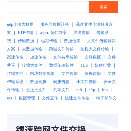
搜索
|
|
udp传输大数据
服务器数据迁移
高速文件传输解决方
|
|
|
|
案
FTP传输
aspera替代方案
跨境传输
传输系
|
|
|
|
统
传输数据
远程传输
数据迁移
大文件传输解决
|
|
|
|
方案
大数据传输
跨国文件传输
远程大文件传输
|
|
|
|
高速传输
加速传输
文件共享传输
文件数据
文件
|
|
|
|
|
共享
传输大文件
数据传输软件
TLS
媒体行业
|
|
|
|
传输文件
跨境数据传输
文件传输
影视传输
文件
|
|
|
|
传输系统
数据同步
同步传输
小文件传输
安全文
|
|
|
|
|
|
件传输
发送大文件
共享文件
mft
sftp
ftps
|
|
|
|
aes
数据管理
文件直传
快速文件传输
电子邮件文
|
|
|
件传输
传输解决方案
超大文件传输
文件传输软
|
|
|
|
件
文件同步
文件同步软件
大数据传输
文件传输
|
|
|
|
工具
文件传输协议
安全文件同步
高速文件传输
|
|
|
|
高速传输软件
传输软件
SD-WAN
极速传输
远程