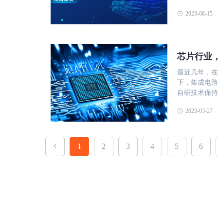
式无法对传输
势： 前置机部署模式。镭速的内外网交换系统采用前置机部署模式，即在每
的各个方面，
中，选择安全
题和弊端，还
度、优化、审计
2023-08-15
个隔离网中部
来选择合适的文件传输协议。 
和完整性保障
颖而出。 本
题，我们需要
Raysync
FTP、SFT
采用像镭速这
输》内容由镭
文件传输服务
议，即镭速专
一些选择合适的文
海光、鲲鹏、
https://ww
是： SFTP
络状况动态调
Protoco
着信创产业的
利用率不高怎
认证功能，保
芯片行业
核审批流程。
实现不同操作
全、高效的数
快 大文件传
号），可以实
在一个统一的界面上
有加密机制，
以保障数据安全
用二进制通信
最近几年，在
的内外网交换
也没有对数据
查；SFTP
下，集成电路
交换的详细信
是它需要两个
器；SFTP
自研技术保持
时间、传输结果等。 在信息时代，银行作为金
（20），这
能存在兼容性
势头良好，带
应新的挑战和
SFTP（Secu
2023-03-27
作。 FTPS FTPS是一种在FTP协议上增加了SSL/TLS层的安全文件传输协议，
形成芯片设计
银行业务的稳
的文件传输协议
它可以利用数
成电路产业链
部隔离网之间
密协议，它可
端口（21号
进，为国内集
外网交换系统
SFTP 的
FTPS也有
芯片行业公司
1
2
3
4
5
6
审核审批流程
护成本。SF
件管理；FT
数据体量持续
换解决方案。
存，传输速度和吞吐量受到
需要开放多个
题愈发明显，
交换系统的助
础上增加了 S
错误；FTPS
需求，实现文
体验。 本文
两个或者四个
基于HTTP
对芯片行业公
由镭速-大文
需要的被动模
文件管理和共
文件。它提供
https://ww
也有一些兼容
号端口。然而
产品。它使芯
IT行业的重
程度不同，证书
制，不适合传
收、共享和发