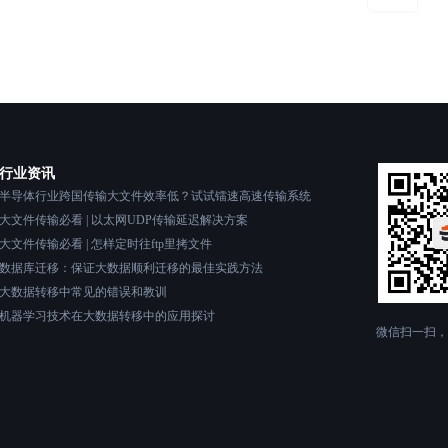
行业资讯
半导体行业跨国传输大文件效率低？试试镭速高速传输系统
大文件传输必看 | 以太网UDP传输延迟解决方案
大文件传输必看 | 怎样定时往ftp里拷文件
数据库迁移：保证大数据顺利迁移的最佳实践方法
大数据转移中常见的错误和教训
机器学习技术在大数据转移中的应用探讨
微信扫一扫