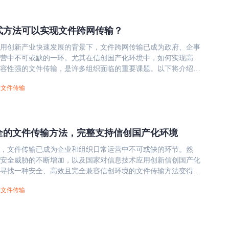
式方法可以实现文件跨网传输？
用创新产业快速发展的背景下，文件跨网传输已成为政府、企事
营中不可或缺的一环。尤其在信创国产化环境中，如何实现高
容性强的文件传输，是许多组织面临的重要课题。以下将介绍几
网传输方式，并分析其在信创环境中的适用性。 一、传统文
文件传输
基于FTP协议传输 基本介绍：FTP（文件传输协议）是一种历史悠
，支持跨网络的文件上传和下载。 信创适配性：部分国产化操
TP提供兼容支持，但存在传输效率低、安全性不足等缺点，需结
用。 适用场景：适用于对传输速度要求不高、且需兼容老旧系
全的文件传输方法，完整支持信创国产化环境
。 电子邮件附件传输 操作方式：通过添加附件的方式发送文
服务器进行中转。 局限性：附件大小受服务器限制，传输大文
，文件传输已成为企业和组织日常运营中不可或缺的环节。然
，且安全性依赖邮件系统的加密能力。 信创支持：国产化邮件
安全威胁的不断增加，以及国家对信息技术应用创新信创国产化
础支持，但需注意文件大小和传输稳定性。 HTTP/HTTPS协议
寻找一种安全、高效且完全兼容信创环境的文件传输方法变得尤
通过浏览器或客户端工具实现文件上传下载，HTTPS协议可保障
国产化旨在推动自主可控的信息技术发展，确保关键基础设施和
国产化兼容：主流信创操作系统和浏览器均支持HTTP/HTTPS，
文件传输
文将探讨安全的文件传输方法，重点介绍那些能够在信创服务器
优化问题。 二、信创环境下的特殊要求与适配方案 自主可控技
无缝运行、支持主流国产操作系统和CPU的解决方案，并强调其
环境强调硬件、软件的全栈国产化，传输技术需具备完整知识产
化环境概述 信创国产化是中国在信息
国外核心技术。 传输协议应支持国密算法，确保数据加密符合
自主可控战略的重要组成部分，旨在减少对外部技术的依赖，提