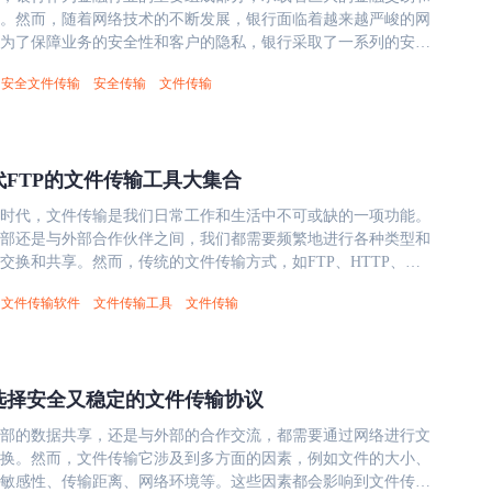
而实现精细化的访问控制，减少未授权访问风险。 数据完整性
长，影响工作效率和进度。 传输质量差： FTP方式容易受到网
。然而，随着网络技术的不断发展，银行面临着越来越严峻的网
：通过哈希校验和数字签名技术，文件传输方法可以验证数据在
的影响，导致文件传输失败或损坏，需要人工干预和重复操作，
2023国际先进影像大会&rdquo;的举办，对促进我国先进影像技术及相
为了保障业务的安全性和客户的隐私，银行采取了一系列的安全
否被修改。此外，在信创服务器环境下，解决方案应支持高可用
和风险。 传输成本高： FTP方式需要占用大量的网络资源和存
，加强国内外先进影像技术标准、制作流程和创新观念的交流，
行内部隔离网的建设。 银行内部隔离网，作为一种分
均衡和故障转移，确保在国产CPU如兆芯或海光平台上，即使在
网络拥堵和存储浪费，增加企业的运维成本和管理难度。 镭速
安全文件传输
安全传输
文件传输
技作为一家专注于视觉行业提供垂直云计
管理的网络架构，在满足业务需求的前提下，最大限度地防范外
也能保持稳定运行。 兼容性与性能优化：文件传输工具必须在
势 镭速传输系统是一款基于镭速高速传输引擎的文件数据传输
，将继续紧跟时代步伐，积极探索和研究突破性技术，以满足用
泄露。然而，这一举措也带来了内部隔离网之间数据交换的难
中进行测试和优化，以确保跨平台兼容性。例如，在麒麟操作系
业提供了一系列优势： 大文件&amp;海量小文件极速传输 制造
与行业变革。 作为瑞云科技旗下产品，镭速传输定位专业的企
入探讨这些挑战以及介绍如何通过有效方式来进行安全数据交换
充分利用系统资源；在欧拉系统上，则需支持容器化部署，以适
营中形成庞大的数据量，包括CAD图纸、3D模型、视频监控、
软件专家，旨在为客户提供可靠、安全的加速和文件管理服务。
管网络隔离有很多好处，但也给银行内部不同隔离网之间的数据
。性能方面，通过针对国产CPU的指令集优化，可以显著提升传
这些文件需要在不同的部门、项目组、合作伙伴之间进行快速共
代FTP的文件传输工具大集合
方案，也可接入公有云，企业、社会组织用户可申请免费试用）
难和挑战。银行内部的数据交换需求和场景非常多样和复杂，例
能力。 三、符合信创要求的文件传输解决方案示例 在众多方案
而，传统FTP方式的传输速度慢，传输质量差，传输成本高。镭
态丨瑞云科技受邀参与2023国际先进影像大会》内容由镭速-大
通过自主研发和深度适配，成功实现了对信创环境的全面支持。
用镭速高速传输引擎，突破了这些限制，实现了高速传输。 SSL
时代，文件传输是我们日常工作和生活中不可或缺的一项功能。
整理发布，如需转载，请注明出处及链接：
信息、账户信息、交易信息等数据。外网是银行与外部环境进行
它提供了一种文件传输方法，能够满足上述安全要求，并在国产
外发 制造业涉及大量的研发和技术文档，甚至直接的生产数
部还是与外部合作伙伴之间，我们都需要频繁地进行各种类型和
w.raysync.cn/news/post-id-1598 相关推荐 探讨数字化视觉云平台解决
子网，涉及了很多的业务应用、合作伙伴、监管机构等方面。内
运行。 对信创环境的全面支持：镭速解决方案针对信创服务器
是企业的核心资产和商业机密，需要严格保护。然而，传统FTP
交换和共享。然而，传统的文件传输方式，如FTP、HTTP、
联网学会走访瑞云企业 生态共建｜镭速与英迈正式签署生态运
需要频繁地进行数据交换，以保证业务的正常运行和监管的顺利
可在麒麟、统信和欧拉等操作系统上直接部署，无需额外修改。
据进行加密处理，容易导致数据在传输过程中被第三方恶意监听
些共同的问题，比如： 传输速度慢：由于网络延迟、丢
专访｜揭秘48H国际虚拟制作大赛背后的故事，协会理事谢宁谈虚
文件传输软件
文件传输工具
文件传输
兆芯、海光、鲲鹏和飞腾等国产CPU，通过底层优化确保了高性
数据泄露和损失。镭速传输系统采用SSL全程加密技术，保障数
素的影响，传统的文件传输方式无法充分利用带宽资源，导致传
力
例如信用卡中心、电子银行中心、支付结算中心等。金融网是银
帮助用户在混合环境中实现高效文件共享。 安全特性的实现：
中的安全性，防止数据泄露和损失。 数据集中存储管理 制造业
尤其是在跨地域、跨国的场景下，传输速度更是难以忍受。 传
机构进行联网交易的子网，例如人民银行大额支付系统、小额支
国密标准加密和端到端保护，确保数据在传输过程中免受威胁。
型和来源的文件数据进行有效的存储管理。然而，传统FTP方式
于网络环境的复杂性和不确定性，传统的文件传输方式容易出现
系统等。专网与金融网之间需要定期或不定期地进行数据交换，
与国产安全协议结合，提供了多层次访问控制，有效防止数据泄
浪费多，存储效率低。 企业核心资产优化沉淀 制造业
失败等情况，导致传输过程中断或者重复，增加了传输时间和成
有的数据交换方式都存在一些安全风
选择安全又稳定的文件传输协议
的完整性校验机制能够在信创平台上自动检测并修复传输错误，
在于其拥有的专业知识和技术能力，这些知识和技术体现在其生
丢失或损坏的风险。 传输不安全：由于缺乏有效的加
，例如数据落地、环节割裂、传输效率低下、日志记录不完整
性。 &nbsp; 知识产权与自主可控：镭速拥有完整知识产权，所
数据中。传统FTP方式难以有效的沉淀和利用这些知识资产，容
，传统的文件传输方式无法保证数据在传输过程中的安全性和完
部的数据共享，还是与外部的合作交流，都需要通过网络进行文
主研发，符合信创国产化对自主可控的要求。这不仅避免了外部
费和不可靠的问题。 结尾 在工业4.0时代，制造业需要高效、安
受第三方的窃取、篡改、泄露等攻击，导致数据资产和商业机密
方案，例如镭速的内外网交换系统。镭速的内外网交换系统是一
换。然而，文件传输它涉及到多方面的因素，例如文件的大小、
确保了解决方案的可审计性和可定制性，帮助用户轻松通过国家
能的文件数据传输和管理方式来提高生产效率、保障数据安全、
部隔离网之间的数据交换而设计的系统，具有以下主要特点和优
敏感性、传输距离、网络环境等。这些因素都会影响到文件传输
持长期可持续发展。 四、总结与展望 总之，在信创国产化环境
、提升核心竞争力。镭速传输系统不仅解决了传统FTP工具的问