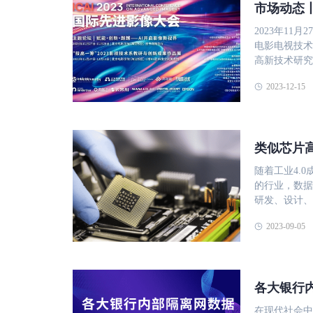
国家信息安全
市场动态丨
升国家信息安
光、鲲鹏、飞
安全性要求。
行。 系统兼
2023年1
条，要求解决
署。 性能与
电影电视技术
输工具需适配
带宽占用问题
高新技术研究院承
验，确保数据
境对高效传输
北京电影学院成功召开。 本次大会论坛以&ldqu
对多种国产操
2023-12-15
主流。例如，
超越&mdash
拉，提供了稳
境下实现了高
影像研究和应
了硬件层面的
与冗余校验技
并在央视频A
性能和低延迟
容主流信创操
线上观众突破2.2万人次。 大会专家学
完整知识产权
类似芯片
署：提供标准
与全球的专家
底层代码到上
四、总结 文
术的发展趋势
认证。 二、
随着工业4.
式如FTP、
影像事业发展
件传输方法不
的行业，数据
化传输方案通
主会场外设置
是几个关键要
研发、设计、
进信息技术自
观展。 在大会上，瑞云渲染技术总监李玉光发表了题为《云端制作与AI加速
用：安全的文
递与信息安全、维护管理的需
化建设奠定坚实
技术的融合应用》的演讲。 演讲从
2023-09-05
（SM2/S
诸多挑战，如
瑞云科技推出
传输前、传输
等。这些问题
例，以及青椒云
CPU如鲲鹏
力和商业机密
远程控制软件、
消耗。 身份
字信息成为一
嘉宾、技术同
各大银行
输方法应集成
传统的FTP
紧围绕人工智
创环境中，这
传输速度慢：
分享理论与实
在现代社会中