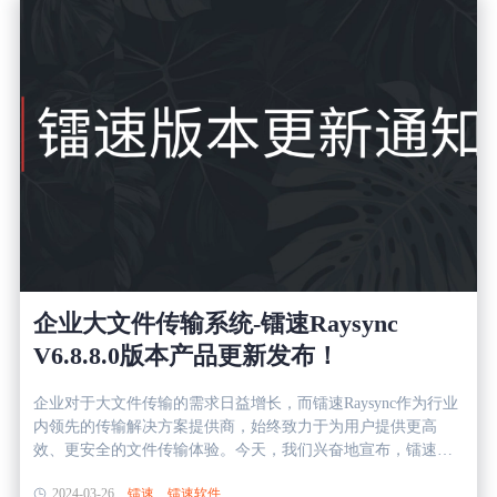
生态合作
数据同步
镭速FTP加速
关于镭速
内外网文件交换
帮助中心
数据迁移
数据协作
数据分发
企业大文件传输系统-镭速Raysync
V6.8.8.0版本产品更新发布！
行业应用解决方案
企业对于大文件传输的需求日益增长，而镭速Raysync作为行业
内领先的传输解决方案提供商，始终致力于为用户提供更高
政府机构
效、更安全的文件传输体验。今天，我们兴奋地宣布，镭速
Raysync V6.8.8.0版本正式发布，带来了一系列创新功能和性能
2024-03-26
镭速
镭速软件
提升，旨在为企业解决大文件传输的挑战。 传输增强 镭速软件