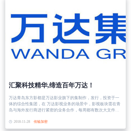
生态合作
数据同步
镭速FTP加速
关于镭速
内外网文件交换
帮助中心
数据迁移
数据协作
数据分发
汇聚科技精华,缔造百年万达！
万达青岛东方影都是万达影业旗下的集制作，发行，投资于一
行业应用解决方案
体的综合性集团，在 万达影视业务的场景中，影视板块需在青
岛与海外发行商进行紧密的业务合作，每周都有数次大文件数
政府机构
据传导。 一.业务挑战 难点1：从海外发行商接收影片和宣传物
2018-11-28
传输加密
料 从海外购买正版影片的传输，包括发行前的宣发资料，包括
宣传片，宣传资料。万达在上映排期前按时安全地接收到片方