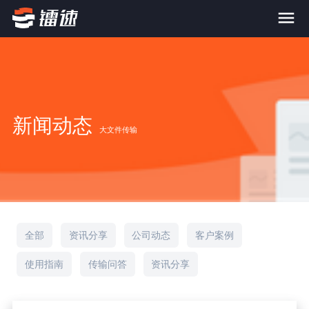
首页
产品与服务
新闻动态
大文件传输
大文件传输系统
解决方案
跨网文件交换系统
价格
应用场景解决方案
超大文件传输
FTP替代升级
案例
全部
资讯分享
公司动态
客户案例
海量小文件传输
使用指南
传输问答
资讯分享
SDK传输应用集成
新闻动态
跨国数据传输
镭速Proxy代理加速