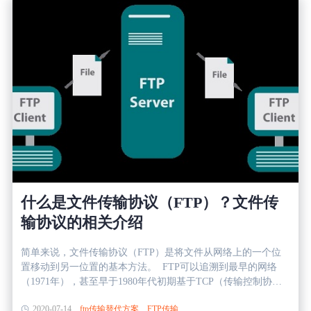
生态合作
数据同步
镭速FTP加速
关于镭速
内外网文件交换
帮助中心
数据迁移
数据协作
数据分发
什么是文件传输协议（FTP）？文件传
输协议的相关介绍
行业应用解决方案
简单来说，文件传输协议（FTP）是将文件从网络上的一个位
置移动到另一位置的基本方法。 FTP可以追溯到最早的网络
政府机构
（1971年），甚至早于1980年代初期基于TCP（传输控制协
议）的现代Internet协议（IP）网络的出现。 到目前为止，FTP
2020-07-14
ftp传输替代方案
FTP传输
是在Internet上移动文件的最流行的方式。截至2016年，IPv4地