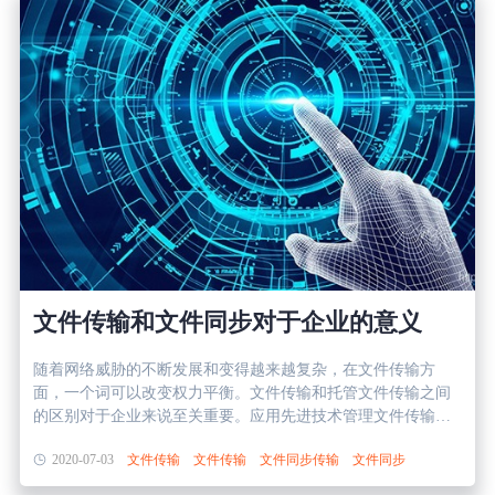
生态合作
数据同步
镭速FTP加速
关于镭速
内外网文件交换
帮助中心
数据迁移
数据协作
数据分发
文件传输和文件同步对于企业的意义
随着网络威胁的不断发展和变得越来越复杂，在文件传输方
行业应用解决方案
面，一个词可以改变权力平衡。文件传输和托管文件传输之间
的区别对于企业来说至关重要。应用先进技术管理文件传输的
政府机构
挑战在于区分以文档为中心的协作文件共享和自动或部分自动
2020-07-03
文件传输
文件传输
文件同步传输
文件同步
化文件传输，以支持业务流程，通常以兼容的方式。 其实，在
互联网时代，大数据传输是企业面临的必不可免的问题，可以